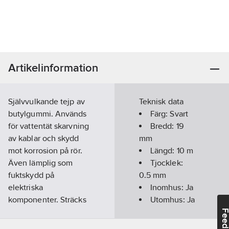
Artikelinformation
Självvulkande tejp av
Teknisk data
butylgummi. Används
Färg:
Svart
för vattentät skarvning
Bredd:
19
av kablar och skydd
mm
mot korrosion på rör.
Längd:
10
m
Även lämplig som
Tjocklek:
fuktskydd på
0.5
mm
elektriska
Inomhus:
Ja
komponenter. Sträcks
Utomhus:
Ja
cirka 80-100%.
Feedba
Sammansmälter till en
Temperaturområde: