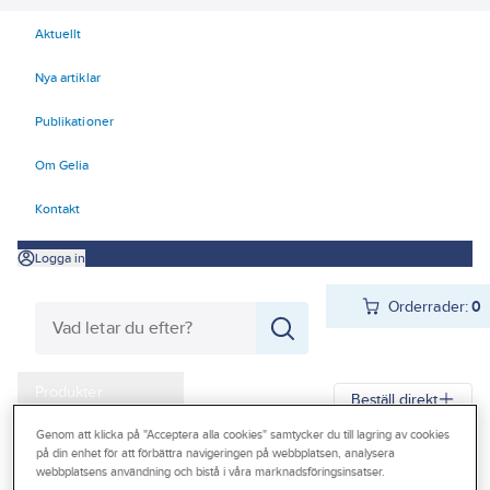
Aktuellt
Nya artiklar
Publikationer
Om Gelia
Kontakt
Logga in
Orderrader:
0
Produkter
Beställ direkt
Kampanjer
Genom att klicka på "Acceptera alla cookies" samtycker du till lagring av cookies
på din enhet för att förbättra navigeringen på webbplatsen, analysera
Gelia
Produkter
Gelia Fästmaterial
Tejp & Tätning
Outlet
webbplatsens användning och bistå i våra marknadsföringsinsatser.
El-, gäng- och isolertejp