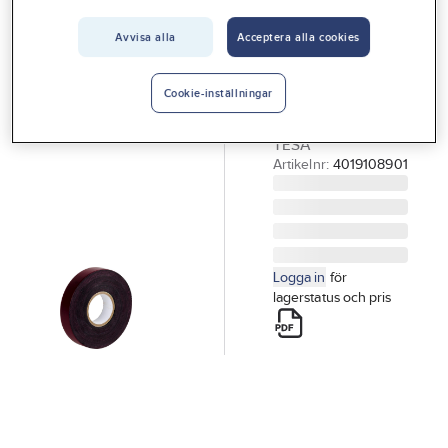
Vårt erbjudande
Avvisa alla
Acceptera alla cookies
TESA
Interiör
Vulktejp, Tesa
Handla hos oss
VULKTEJP SVART
Cookie-inställningar
10MX19MM 62822
Guider & inspiration
TESA
Vanliga frågor
Artikelnr:
4019108901
Logga in
för
lagerstatus och pris