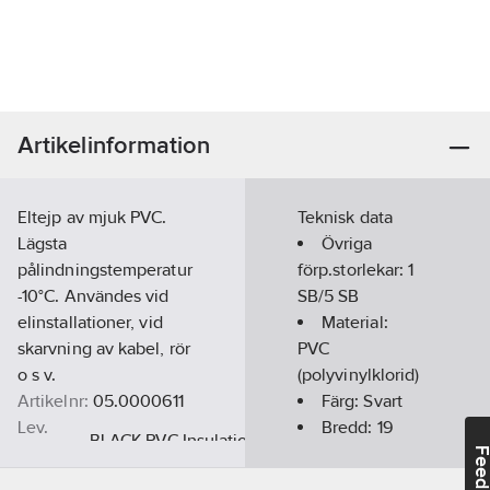
Artikelinformation
Eltejp av mjuk PVC.
Teknisk data
Lägsta
Övriga
pålindningstemperatur
förp.storlekar:
1
-10°C. Användes vid
SB/5 SB
elinstallationer, vid
Material:
skarvning av kabel, rör
PVC
o s v.
(polyvinylklorid)
Artikelnr:
05.0000611
Färg:
Svart
Lev.
Bredd:
19
BLACK PVC Insulation
artikelnr:
mm
Feedba
Ean
Längd:
20
m