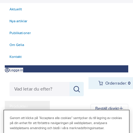
Aktuellt
Nya artiklar
Publikationer
Om Gelia
Kontakt
Logga in
Orderrader:
0
Produkter
Beställ direkt
Kampanjer
Genom att klicka på "Acceptera alla cookies" samtycker du till lagring av cookies
på din enhet för att förbättra navigeringen på webbplatsen, analysera
Gelia
Produkter
Gelia Fästmaterial
Tejp & Tätning
Outlet
webbplatsens användning och bistå i våra marknadsföringsinsatser.
El-, gäng- och isolertejp