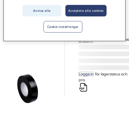
Vårt erbjudande
Avvisa alla
Acceptera alla cookies
GELIA
Interiör
Eltejp, Gelia
Handla hos oss
ELTEJP SVART
Cookie-inställningar
Artikelnr:
05.0000611
Guider & inspiration
Lev.
BLACK PVC Insulat
artikelnr:
Vanliga frågor
Logga in
för lagerstatus och
pris