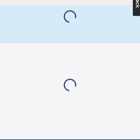
iakttagas på
Ja
papperstapeter.
Inomhus:
Ja
Artikelnr:
5030574101
Utomhus:
Ja
Ean
7318270044512
artikelnr:
Temperaturområde:
Ägarens
-40-+100
°C
305741
artikelnr:
Materialklass
G896
Monteringstemperatur:
5-35
°C