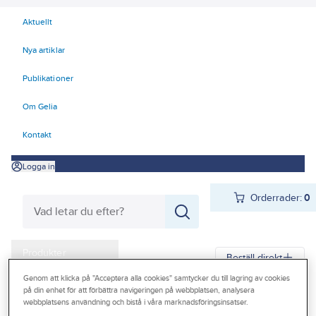
Aktuellt
Nya artiklar
Publikationer
Om Gelia
Kontakt
Logga in
Orderrader:
0
Produkter
Beställ direkt
Kampanjer
Genom att klicka på "Acceptera alla cookies" samtycker du till lagring av cookies
på din enhet för att förbättra navigeringen på webbplatsen, analysera
Gelia
Produkter
Gelia Fästmaterial
Tejp & Tätning
Byggtejp
webbplatsens användning och bistå i våra marknadsföringsinsatser.
Outlet