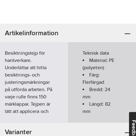
Artikelinformation
Besiktningstejp för
Teknisk data
hantverkare.
Material:
PE
Underlättar att hitta
(polyeten)
besiktnings- och
Färg:
justeringsmärkningar
Flerfärgad
på utförda arbeten. På
Bredd:
24
varje rulle finns 150
mm
märklappar. Tejpen är
Längd:
82
lätt att applicera och
mm
skadar inte underlaget
Häftämne:
Feedba
vid avlägsnandet. Viss
Soft
Varianter
försiktighet bör dock
UV-resistent: