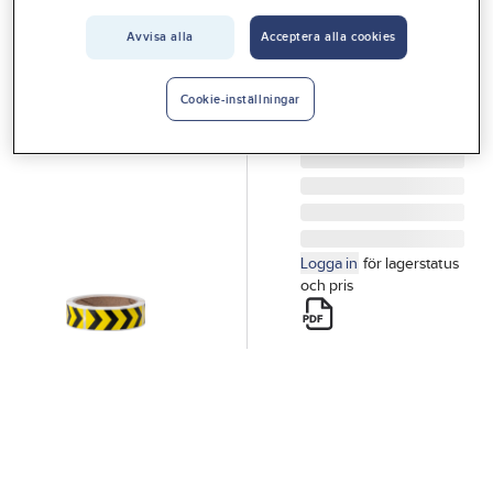
Vårt erbjudande
Besiktningstejp
Avvisa alla
Acceptera alla cookies
Interiör
BESIKTNINGSTEJP
SNICKARE
Handla hos oss
Cookie-inställningar
GUL/SVART
Guider & inspiration
Artikelnr:
5030574101
Vanliga frågor
Logga in
för lagerstatus
och pris