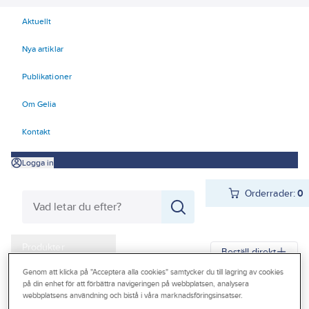
Aktuellt
Nya artiklar
Publikationer
Om Gelia
Kontakt
Logga in
Orderrader:
0
Produkter
Beställ direkt
Kampanjer
Genom att klicka på "Acceptera alla cookies" samtycker du till lagring av cookies
på din enhet för att förbättra navigeringen på webbplatsen, analysera
Gelia
Produkter
Gelia Fästmaterial
Tejp & Tätning
Byggtejp
webbplatsens användning och bistå i våra marknadsföringsinsatser.
Outlet