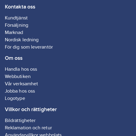
Kontakta oss
Materialklass
G895
Kundtjänst
Försäljning
Marknad
Nordisk ledning
För dig som leverantör
Om oss
Handla hos oss
Webbutiken
Vår verksamhet
Jobba hos oss
Logotype
Villkor och rättigheter
Bildrättigheter
Reklamation och retur
Användarvillkor webbplats