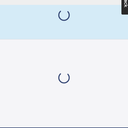
väderförhållanden och
Akryl
åldring. En robust
UV-resistent:
reparationstejp med
Ja
god
Inomhus:
Ja
vidhäftningsstyrka,
Utomhus:
Ja
beständighet mot
Transparent:
nötning och kemiska
Ja
påfrestningar. Lämplig
för reparation av
Artikelnummer
plastmaterial.
leverantör:
Transparent film för
4668
nästintill osynliga
reparationer. RISE
certifierad.
Artikelnr:
5001001651
Ean
4042448044372
artikelnr:
Ägarens
247283
artikelnr: