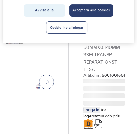
Vårt erbjudande
TESA
Avvisa alla
Acceptera alla cookies
Byggfolietejp
Interiör
reparation,
Handla hos oss
Cookie-inställningar
Tesa
Guider & inspiration
BYGGFOLIETEJP
50MMX0.140MM
Vanliga frågor
33M TRANSP
REPARATIONST
TESA
Artikelnr:
5001001651
Logga in
för
lagerstatus och pris