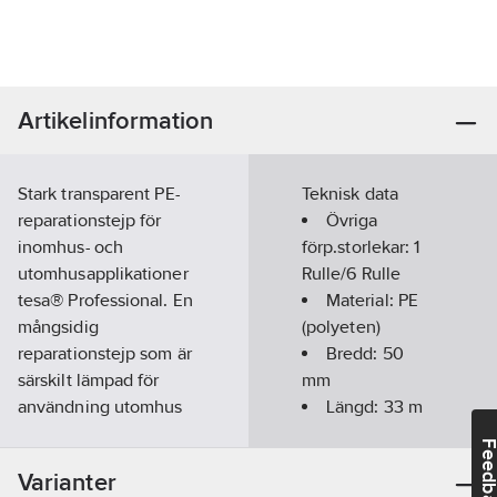
Artikelinformation
Stark transparent PE-
Teknisk data
reparationstejp för
Övriga
inomhus- och
förp.storlekar:
1
utomhusapplikationer
Rulle/6 Rulle
tesa® Professional. En
Material:
PE
mångsidig
(polyeten)
reparationstejp som är
Bredd:
50
särskilt lämpad för
mm
användning utomhus
Längd:
33
m
tack vare dess
Tjocklek:
Feedba
beständighet mot UV-
0.14
mm
Varianter
ljus,
Häftämne: