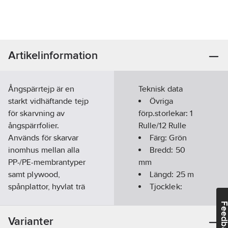
Artikelinformation
Ångspärrtejp är en
Teknisk data
starkt vidhäftande tejp
Övriga
för skarvning av
förp.storlekar:
1
ångspärrfolier.
Rulle/12 Rulle
Används för skarvar
Färg:
Grön
inomhus mellan alla
Bredd:
50
PP-/PE-membrantyper
mm
samt plywood,
Längd:
25
m
spånplattor, hyvlat trä
Tjocklek:
och metall. Fästytorna
0.31
mm
Feedba
ska vara torra och fria
Häftämne:
Varianter
från damm och olja.
280/300 my