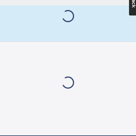
Från -10°C. Bör endast
Inomhus:
Ja
användas vid
permanent påföring,
Temperaturområde:
eftersom tejpen inte
-30-+120
°C
kan avlägsnas från
underlaget igen.
Artikelnummer
leverantör:
Modifierat
620006596
akrylhäftmedel som är
lösningsfritt och
vattenbaserat (my).
Häftmedlets styrka
ökar med tiden och
det är mycket
motståndskraftigt mot
fukt och andra
klimatproblem. Tejpen
har en förväntad
livslängd på minst 20