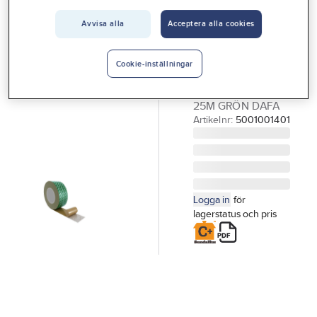
Vårt erbjudande
DAFA
Avvisa alla
Acceptera alla cookies
Ångspärrtejp,
Interiör
Dafa
Handla hos oss
Cookie-inställningar
ÅNGSPÄRRTEJP
50MMX0.31MM
Guider & inspiration
25M GRÖN DAFA
Vanliga frågor
Artikelnr:
5001001401
Logga in
för
lagerstatus och pris