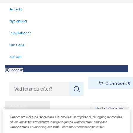
Aktuellt
Nya artiklar
Publikationer
Om Gelia
Kontakt
Logga in
Orderrader:
0
Produkter
Beställ direkt
Kampanjer
Genom att klicka på "Acceptera alla cookies" samtycker du till lagring av cookies
på din enhet för att förbättra navigeringen på webbplatsen, analysera
Gelia
Produkter
Gelia Fästmaterial
Tejp & Tätning
Byggtejp
webbplatsens användning och bistå i våra marknadsföringsinsatser.
Outlet