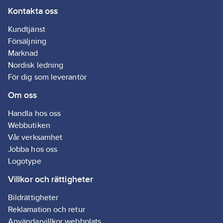
Kontakta oss
år. Godkänd i enlighet
med SS-EN 13984.
Kundtjänst
Försäljning
Den gröna tejpen är
Marknad
elastisk/töjbar och
Nordisk ledning
lämplig för
För dig som leverantör
rörgenomföringar.
Om oss
Den blå tejpen är
lämplig till längs- och
Handla hos oss
tvärsgående skarvar
Webbutiken
på membran. Kan
Vår verksamhet
enkelt kortas av utan
Jobba hos oss
verktyg.
Logotype
Artikelnr:
5001001401
Ean
Villkor och rättigheter
5705636284484
artikelnr:
Bildrättigheter
Ägarens
475123
Reklamation och retur
artikelnr:
Användarvillkor webbplats