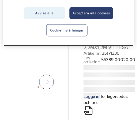
Vårt erbjudande
TESA
Insektsnät för
Avvisa alla
Acceptera alla cookies
Interiör
dörr, Comfort,
Handla hos oss
Tesa
Cookie-inställningar
Guider & inspiration
INSEKTSNÄTDÖRR
2,2MX1,2M VIT TESA
Vanliga frågor
Artikelnr:
35171330
Lev.
55389-00020-00
artikelnr:
Logga in
för lagerstatus
och pris