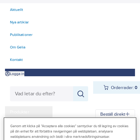
Aktuellt
Nya artiklar
Publikationer
Om Gelia
Kontakt
Logga in
Orderrader:
0
Produkter
Beställ direkt
Kampanjer
Genom att klicka på "Acceptera alla cookies" samtycker du till lagring av cookies
Gelia
Produkter
Gelia Fästmaterial
Insektsnät
på din enhet för att förbättra navigeringen på webbplatsen, analysera
Outlet
webbplatsens användning och bistå i våra marknadsföringsinsatser.