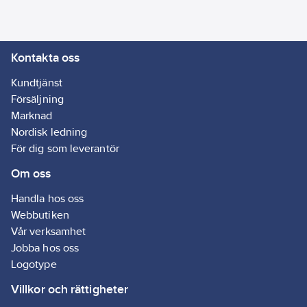
några hål och tejpen
lämnar inga
häftämnesrester. Kan
Kontakta oss
tvättas vid 30°C.
Artikelnr:
35171330
Kundtjänst
Lev.
Försäljning
55389-00020-00
artikelnr:
Marknad
Ean
Nordisk ledning
4042448857392
artikelnr:
För dig som leverantör
Materialklass
G895
Om oss
Handla hos oss
Webbutiken
Vår verksamhet
Jobba hos oss
Logotype
Villkor och rättigheter