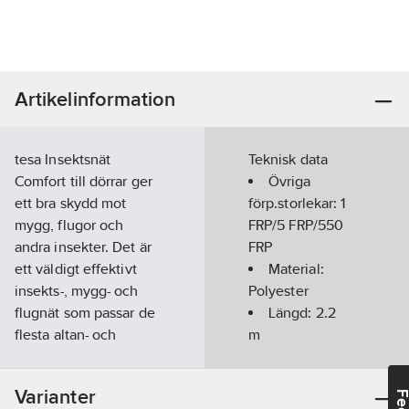
Artikelinformation
tesa Insektsnät
Teknisk data
Comfort till dörrar ger
Övriga
ett bra skydd mot
förp.storlekar:
1
mygg, flugor och
FRP/5 FRP/550
andra insekter. Det är
FRP
ett väldigt effektivt
Material:
insekts-, mygg- och
Polyester
flugnät som passar de
Längd:
2.2
flesta altan- och
m
balkongdörrar. Så du
Bredd:
1.2
m
kan lämna dörren
Färg:
Vit
Varianter
öppen och få frisk luft
Häftämne: