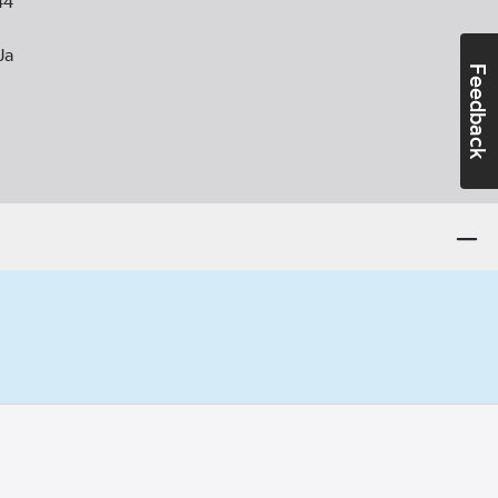
44
Ja
Feedback
:
230
V
0-85
°C
ntör:
570024