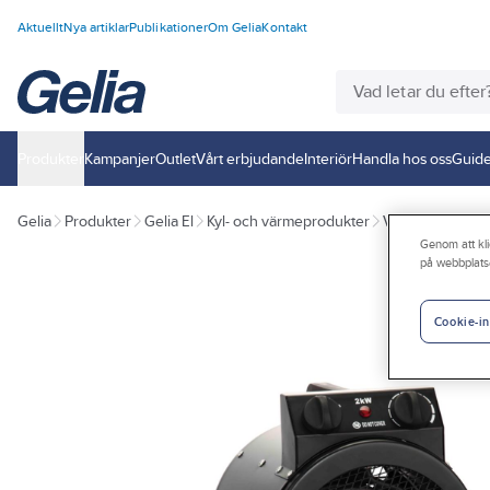
Aktuellt
Nya artiklar
Publikationer
Om Gelia
Kontakt
Produkter
Kampanjer
Outlet
Vårt erbjudande
Interiör
Handla hos oss
Guide
Gelia
Produkter
Gelia El
Kyl- och värmeprodukter
Värmefläktar
Genom att kli
på webbplats
Cookie-in