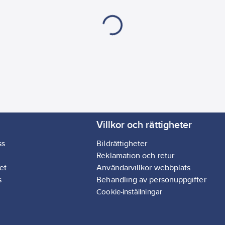
Villkor och rättigheter
ss
Bildrättigheter
Reklamation och retur
et
Användarvillkor webbplats
s
Behandling av personuppgifter
Cookie-inställningar