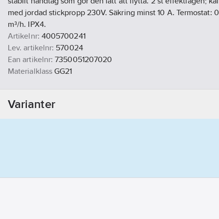
stabilt handtag som gör den lätt att flytta. 2 st effektlägen; k
med jordad stickpropp 230V. Säkring minst 10 A. Termostat: 0
m³/h. IPX4.
Artikelnr:
4005700241
Lev. artikelnr:
570024
Ean artikelnr:
7350051207020
Materialklass
GG21
Varianter