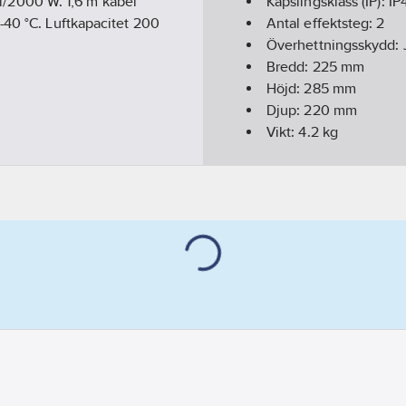
all/2000 W. 1,6 m kabel
Kapslingsklass (IP):
IP
-40 °C. Luftkapacitet 200
Antal effektsteg:
2
Överhettningsskydd:
Bredd:
225
mm
Höjd:
285
mm
Djup:
220
mm
Vikt:
4.2
kg
Anslutningsspänning
Temperaturjustering:
Utförande:
Svart
Artikelnummer levera