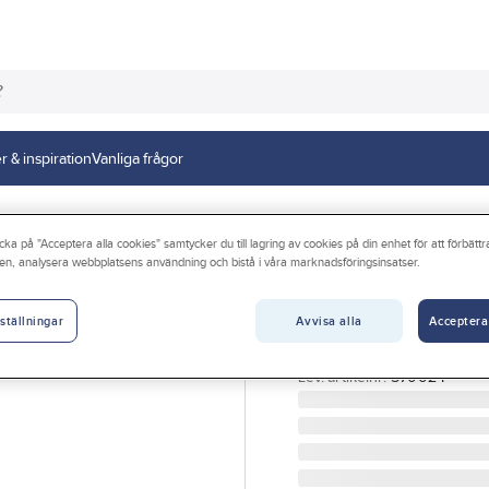
r & inspiration
Vanliga frågor
cka på "Acceptera alla cookies" samtycker du till lagring av cookies på din enhet för att förbätt
en, analysera webbplatsens användning och bistå i våra marknadsföringsinsatser.
TERMO
Värmefläkt, run
Avvisa alla
Acceptera
ställningar
VÄRMEFLÄKT 2KW 230V
Artikelnr:
4005700241
Lev. artikelnr:
570024