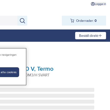
Logga in
Orderrader:
0
Beställ direkt
ra navigeringen
d, 2 kW/230 V, Termo
 alla cookies
 IP44 RUND 200M3/H SVART