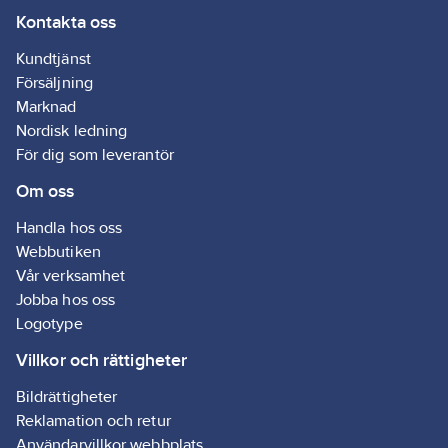
Kontakta oss
Artikelnr:
4000040182
Lev. artikelnr:
J55A02
Kundtjänst
Ean
Försäljning
7318270046363
artikelnr:
Marknad
Materialklass
GA82
Nordisk ledning
För dig som leverantör
Om oss
Handla hos oss
Webbutiken
Vår verksamhet
Jobba hos oss
Logotype
Villkor och rättigheter
Bildrättigheter
Reklamation och retur
Användarvillkor webbplats