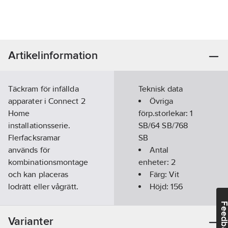
Artikelinformation
Täckram för infällda
Teknisk data
apparater i Connect 2
Övriga
Home
förp.storlekar:
1
installationsserie.
SB/64 SB/768
Flerfacksramar
SB
används för
Antal
kombinationsmontage
enheter:
2
och kan placeras
Färg:
Vit
lodrätt eller vågrätt.
Höjd:
156
Om du skadar din
mm
Feedba
befintliga ram,
Bredd:
85
Varianter
exempelvis i samband
mm