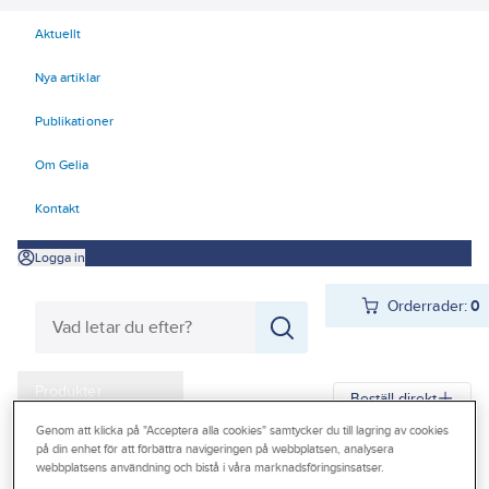
Aktuellt
Nya artiklar
Publikationer
Om Gelia
Kontakt
Logga in
Orderrader:
0
Produkter
Beställ direkt
Kampanjer
Genom att klicka på "Acceptera alla cookies" samtycker du till lagring av cookies
på din enhet för att förbättra navigeringen på webbplatsen, analysera
Gelia
Produkter
Gelia El
Installationsmateriel
Ramar
webbplatsens användning och bistå i våra marknadsföringsinsatser.
Outlet