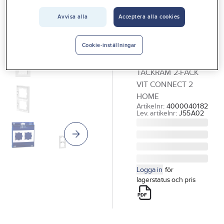
Vårt erbjudande
GELIA - CONNECT 2
Avvisa alla
Acceptera alla cookies
HOME
Interiör
Täckram,
Connect 2
Handla hos oss
Cookie-inställningar
Home, Gelia
Guider & inspiration
TÄCKRAM 2-FACK
Vanliga frågor
VIT CONNECT 2
HOME
Artikelnr:
4000040182
Lev. artikelnr:
J55A02
Logga in
för
lagerstatus och pris