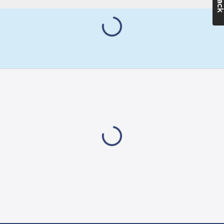
med renovering eller
Djup:
10
mm
målning, finns 1-
RAL-nummer
facksram att köpa som
(liknande):
reservdel så att du
9003
inte behöver byta ut
hela apparaten.
Connect 2 Home är
produkter med
skandinavisk design
och ett modernt
uttryck. I serien som
Gelia har tagit fram
finns strömbrytare,
vägguttag och artiklar
för ljusstyrning.
Användarvänliga
produkter som är
enkla att installera. 5
års garanti.