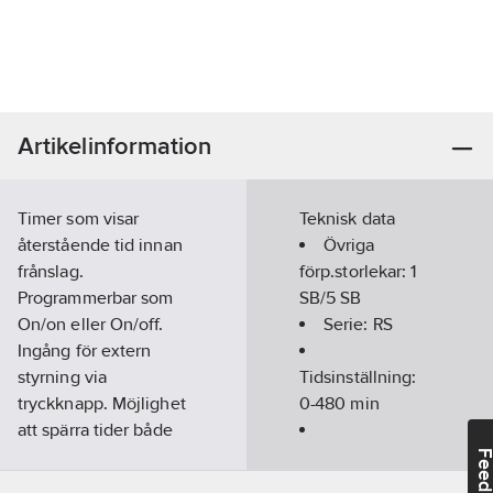
Artikelinformation
Timer som visar
Teknisk data
återstående tid innan
Övriga
frånslag.
förp.storlekar:
1
Programmerbar som
SB/5 SB
On/on eller On/off.
Serie:
RS
Ingång för extern
styrning via
Tidsinställning:
tryckknapp. Möjlighet
0-480
min
att spärra tider både
på max och min. 16A,
Märkspänning:
Feedba
2-pol mekaniska
230
V