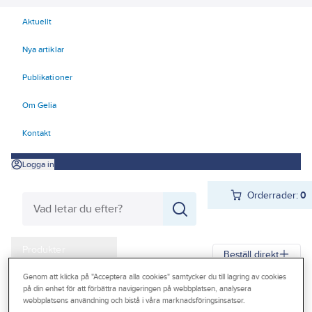
Aktuellt
Nya artiklar
Publikationer
Om Gelia
Kontakt
Logga in
Orderrader:
0
Produkter
Beställ direkt
Kampanjer
Genom att klicka på "Acceptera alla cookies" samtycker du till lagring av cookies
på din enhet för att förbättra navigeringen på webbplatsen, analysera
Gelia
Produkter
Gelia El
Installationsmateriel
Outlet
webbplatsens användning och bistå i våra marknadsföringsinsatser.
Ljus- och tidreglering
Timer