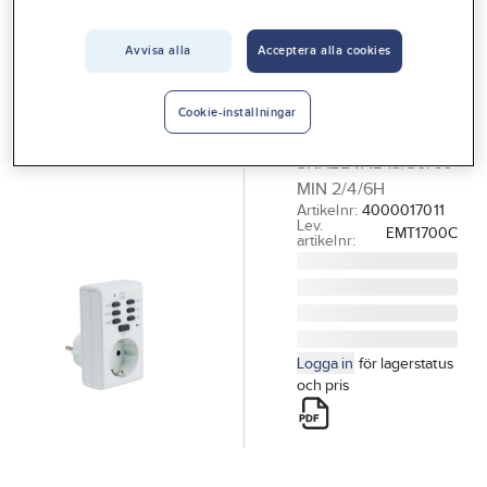
Vårt erbjudande
Avvisa alla
Acceptera alla cookies
GELIA
Interiör
Säkerhetstimer
Handla hos oss
med snabbval
Cookie-inställningar
TIDSTRÖMSTÄLLARE
Guider & inspiration
SNABBVAL 15/30/60
Vanliga frågor
MIN 2/4/6H
Artikelnr:
4000017011
Lev.
EMT1700C
artikelnr:
Logga in
för lagerstatus
och pris