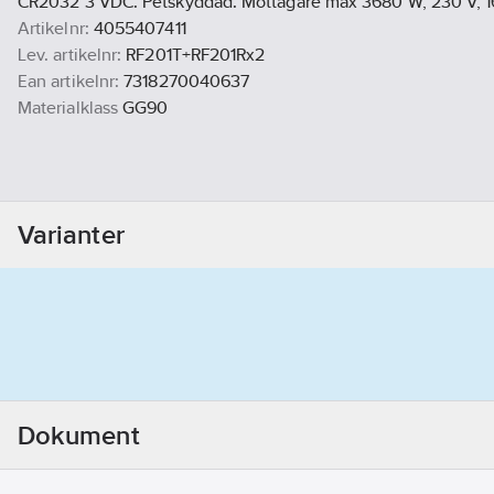
CR2032 3 VDC. Petskyddad. Mottagare max 3680 W, 230 V, 
Artikelnr:
4055407411
Lev. artikelnr:
RF201T+RF201Rx2
Ean artikelnr:
7318270040637
Materialklass
GG90
Varianter
Dokument