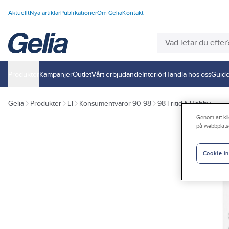
Aktuellt
Nya artiklar
Publikationer
Om Gelia
Kontakt
Produkter
Kampanjer
Outlet
Vårt erbjudande
Interiör
Handla hos oss
Guide
Gelia
Produkter
El
Konsumentvaror 90-98
98 Fritid & Hobby
Genom att kli
på webbplats
Cookie-in