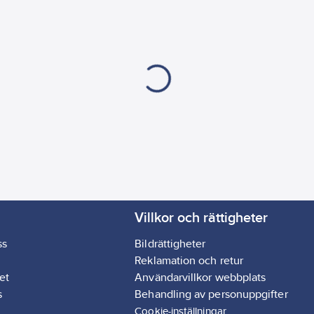
Villkor och rättigheter
ss
Bildrättigheter
Reklamation och retur
et
Användarvillkor webbplats
s
Behandling av personuppgifter
Cookie-inställningar