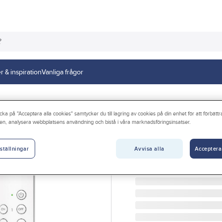
r & inspiration
Vanliga frågor
cka på "Acceptera alla cookies" samtycker du till lagring av cookies på din enhet för att förbätt
en, analysera webbplatsens användning och bistå i våra marknadsföringsinsatser.
GELIA
Fjärrströmbrytar
Avvisa alla
Acceptera
ställningar
FJÄRRSTRÖMBRYTAR SE
Artikelnr:
4055407411
Lev. artikelnr:
RF201T+RF20