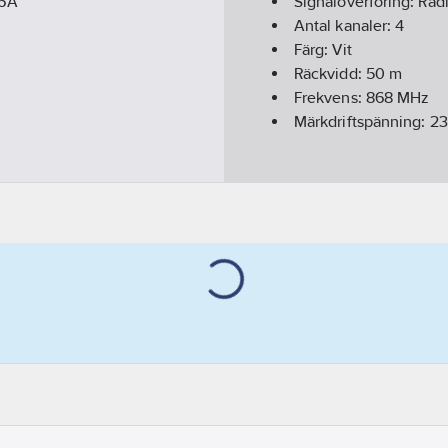
16A
Signalöverföring:
Radi
Antal kanaler:
4
Färg:
Vit
Räckvidd:
50
m
Frekvens:
868
MHz
Märkdriftspänning:
2