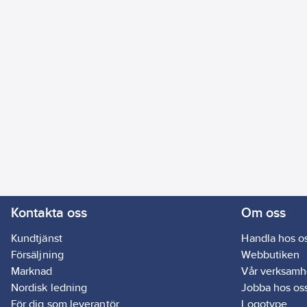
Kontakta oss
Om oss
Kundtjänst
Handla hos o
Försäljning
Webbutiken
Marknad
Vår verksamh
Nordisk ledning
Jobba hos os
För dig som leverantör
Logotype