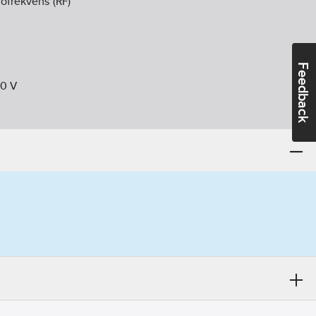
ofrekvens (RF)
Feedback
30
V