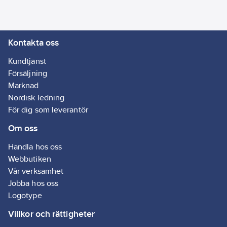
med Gelias
fjärrströmbrytarset för
utomhusbruk (art nr
Kontakta oss
4055407321).
Används flera
Kundtjänst
inomhus- och
Försäljning
utomhusmottagare
Marknad
inom
Nordisk ledning
fjärrkontrollensräckvidd
För dig som leverantör
så styrs mottagare
Om oss
kopplade till samma
kanal av en och
Handla hos oss
samma kontroll.
Webbutiken
Artikelnr:
4055407311
Vår verksamhet
Lev.
Jobba hos oss
EMW202T+EMW202R-1*3
artikelnr:
Logotype
Ean
7318270040569
Villkor och rättigheter
artikelnr: