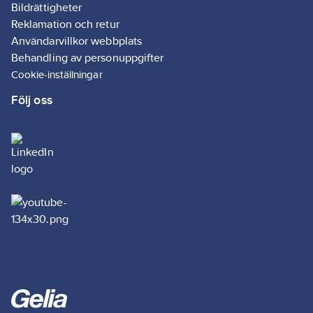
Ersätter
Bildrättigheter
4055407301
artikelnr:
Reklamation och retur
Materialklass
GG90
Användarvillkor webbplats
Behandling av personuppgifter
Cookie-inställningar
Följ oss