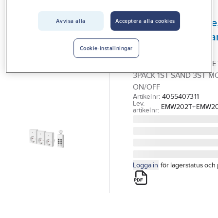
Vårt erbjudande
GELIA
Fjärrströmbrytare,
Avvisa alla
Acceptera alla cookies
Interiör
med 3 st mottaga
Handla hos oss
inomhus Gelia
Cookie-inställningar
Guider & inspiration
FJÄRRSTRÖMBRYTAR SE
3PACK 1ST SÄND 3ST M
Vanliga frågor
ON/OFF
Artikelnr:
4055407311
Lev.
EMW202T+EMW202
artikelnr:
Logga in
för lagerstatus och 