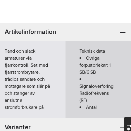
Artikelinformation
Tänd och släck
Teknisk data
armaturer via
Övriga
fjärrkontroll. Set med
förp.storlekar:
1
fjärrströmbrytare,
SB/6 SB
trådlös sändare och
mottagare som slår på
Signalöverföring:
och stänger av
Radiofrekvens
anslutna
(RF)
strömförbrukare på
Antal
avstånd upp till 25
kanaler:
3
meter. Sändaren styr
Färg:
Vit
Varianter
upp till 3 kanaler och
Räckvidd:
25