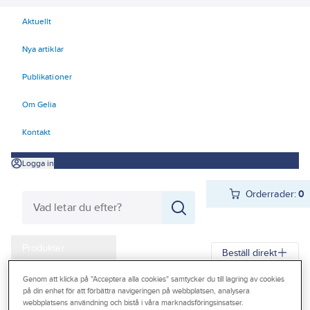
Aktuellt
Nya artiklar
Publikationer
Om Gelia
Kontakt
Logga in
Orderrader:
0
Produkter
Beställ direkt
Kampanjer
Genom att klicka på "Acceptera alla cookies" samtycker du till lagring av cookies
Gelia
Produkter
El
Konsumentvaror 90-98
98 Fritid & Hobby
på din enhet för att förbättra navigeringen på webbplatsen, analysera
Outlet
webbplatsens användning och bistå i våra marknadsföringsinsatser.