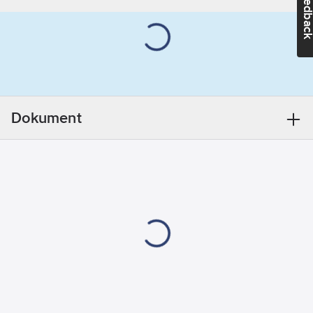
Feedba
varje kanal kan styra 3
m
mottagare. En lysdiod
Frekvens:
på mottagaren blinkar
50
Hz
vid varje till- eller
frånslag. Färdigkodad,
Kapslingsklass
inga inställningar
(IP):
IP20
behövs. 433,92 MHz.
Dokument
Petskyddad. Batteri
Märkdriftspänning:
CR2032 3 V till
230
V
fjärrkontroll medföljer.
Märkström:
Mottagare max
16
A
1000W, 230V, 50Hz.
Utförande:
Avsedd för
Vit
inomhusbruk.
Fjärrbrytarna är
färdigkodade och kan
ej programmeras om.
Setet är kompatibelt