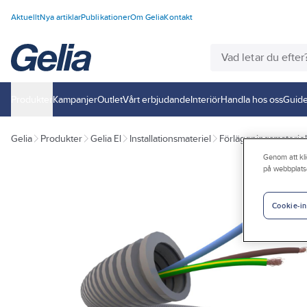
Aktuellt
Nya artiklar
Publikationer
Om Gelia
Kontakt
Produkter
Kampanjer
Outlet
Vårt erbjudande
Interiör
Handla hos oss
Guide
Gelia
Produkter
Gelia El
Installationsmateriel
Förläggningsmateriel
Genom att kli
på webbplats
Cookie-in