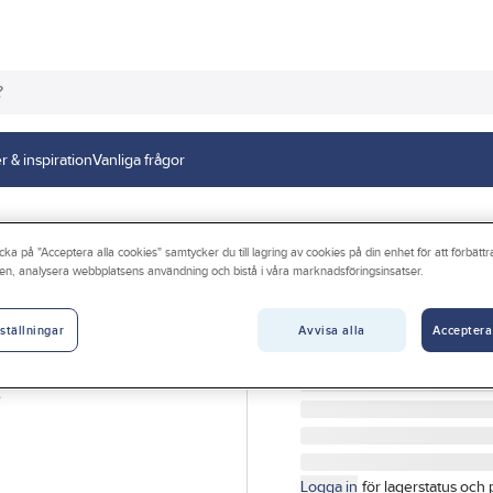
r & inspiration
Vanliga frågor
cka på "Acceptera alla cookies" samtycker du till lagring av cookies på din enhet för att förbätt
en, analysera webbplatsens användning och bistå i våra marknadsföringsinsatser.
PMFLEX
Flexrör Profifle
Avvisa alla
Acceptera
ställningar
FLEXRÖR PROFIFLEX FQ
Artikelnr:
4092466271
Logga in
för lagerstatus och 