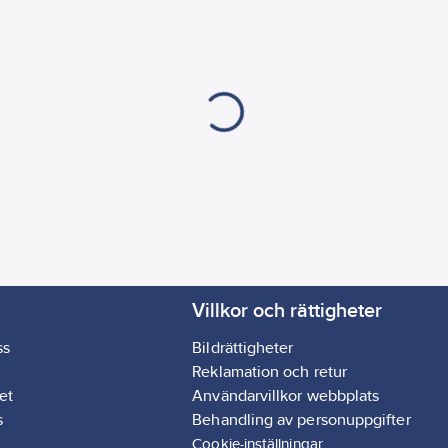
Villkor och rättigheter
ss
Bildrättigheter
Reklamation och retur
et
Användarvillkor webbplats
s
Behandling av personuppgifter
Cookie-inställningar