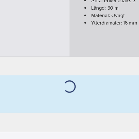
Antal enkelledare:
3
Längd:
50
m
Material:
Övrigt
Ytterdiamater:
16
mm