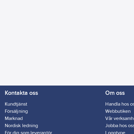
Kontakta oss
Om oss
Kundtjänst
Handla hos o
Försäljning
Webbutiken
Marknad
Vår verksamh
Nordisk ledning
Jobba hos os
För dig som leverantör
Logotype