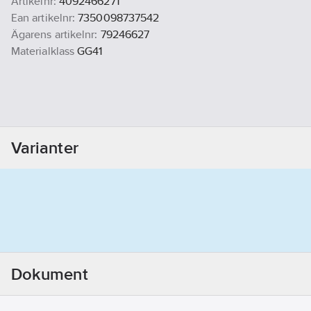
Artikelnr:
4092466271
Ean artikelnr:
7350098737542
Ägarens artikelnr:
79246627
Materialklass
GG41
Varianter
Dokument