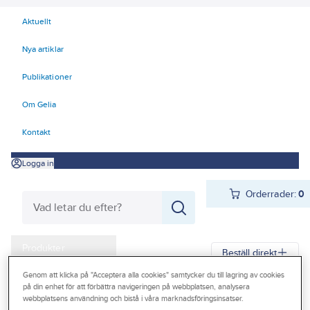
Aktuellt
Nya artiklar
Publikationer
Om Gelia
Kontakt
Logga in
Orderrader:
0
Produkter
Beställ direkt
Kampanjer
Genom att klicka på "Acceptera alla cookies" samtycker du till lagring av cookies
på din enhet för att förbättra navigeringen på webbplatsen, analysera
Gelia
Produkter
Gelia El
Installationsmateriel
Outlet
webbplatsens användning och bistå i våra marknadsföringsinsatser.
Dosor och doslock
Doslock