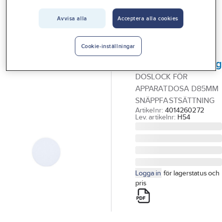
Vårt erbjudande
Avvisa alla
Acceptera alla cookies
GELIA
Interiör
Doslock för
Handla hos oss
apparatdosa,
Cookie-inställningar
snäppfastsättnin
Guider & inspiration
DOSLOCK FÖR
Vanliga frågor
APPARATDOSA D85MM
SNÄPPFASTSÄTTNING
Artikelnr:
4014260272
Lev. artikelnr:
H54
Logga in
för lagerstatus och
pris