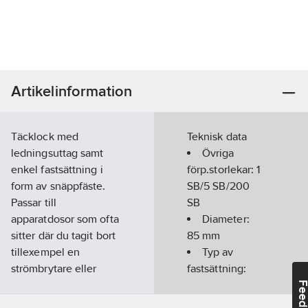
Artikelinformation
Täcklock med
Teknisk data
ledningsuttag samt
Övriga
enkel fastsättning i
förp.storlekar:
1
form av snäppfäste.
SB/5 SB/200
Passar till
SB
apparatdosor som ofta
Diameter:
sitter där du tagit bort
85
mm
tillexempel en
Typ av
strömbrytare eller
fastsättning:
uttag.
Lock med
Feedba
Artikelnr:
4014260272
fjäderfastsättning