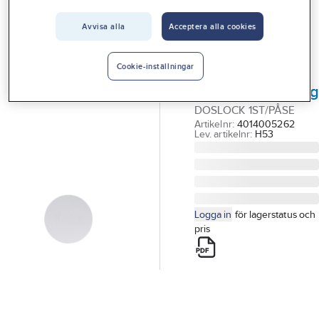
Vårt erbjudande
Avvisa alla
Acceptera alla cookies
GELIA
Interiör
Doslock för
Handla hos oss
kopplingsdosa,
Cookie-inställningar
snäppfastsättnin
Guider & inspiration
DOSLOCK 1ST/PÅSE
Vanliga frågor
Artikelnr:
4014005262
Lev. artikelnr:
H53
Logga in
för lagerstatus och
pris