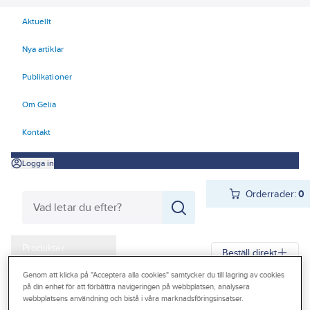
Aktuellt
Nya artiklar
Publikationer
Om Gelia
Kontakt
Logga in
Orderrader:
0
Produkter
Beställ direkt
Kampanjer
Genom att klicka på "Acceptera alla cookies" samtycker du till lagring av cookies
på din enhet för att förbättra navigeringen på webbplatsen, analysera
Gelia
Produkter
Gelia El
Installationsmateriel
Outlet
webbplatsens användning och bistå i våra marknadsföringsinsatser.
Dosor och doslock
Doslock