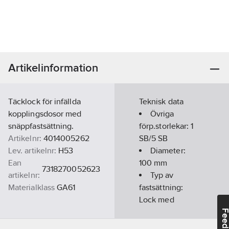
Artikelinformation
Täcklock för infällda
Teknisk data
kopplingsdosor med
Övriga
snäppfastsättning.
förp.storlekar:
1
Artikelnr:
4014005262
SB/5 SB
Lev. artikelnr:
H53
Diameter:
Ean
100
mm
7318270052623
artikelnr:
Typ av
Materialklass
GA61
fastsättning:
Lock med
fjäderfastsättning
Feedba
Färg:
Vit