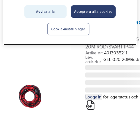
Vårt erbjudande
Avvisa alla
Acceptera alla cookies
GELIA
Interiör
Skarvsladd, jorda
Handla hos oss
"sommarsladd"
Cookie-inställningar
SKARVSLADD RKK 3G1.5
Guider & inspiration
20M RÖD/SVART IP44
Vanliga frågor
Artikelnr:
4013035211
Lev.
GEL-020 20MRed/
artikelnr:
Logga in
för lagerstatus och 