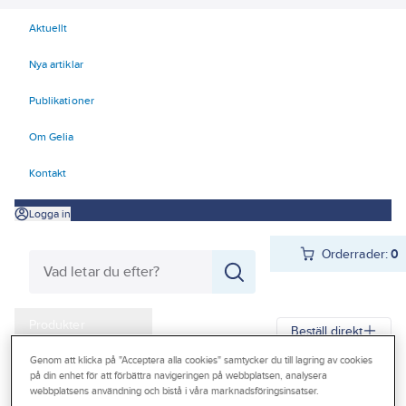
Aktuellt
Nya artiklar
Publikationer
Om Gelia
Kontakt
Logga in
Orderrader:
0
Produkter
Beställ direkt
Kampanjer
Genom att klicka på "Acceptera alla cookies" samtycker du till lagring av cookies
på din enhet för att förbättra navigeringen på webbplatsen, analysera
Gelia
Produkter
Gelia El
Förlänga & förgrena
Skarvsladd
Outlet
webbplatsens användning och bistå i våra marknadsföringsinsatser.
Skarvsladd utomhus