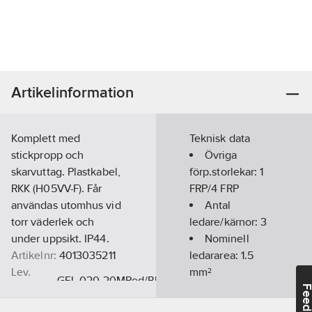
Artikelinformation
Komplett med
Teknisk data
stickpropp och
Övriga
skarvuttag. Plastkabel,
förp.storlekar:
1
RKK (H05VV-F). Får
FRP/4 FRP
användas utomhus vid
Antal
torr väderlek och
ledare/kärnor:
3
under uppsikt. IP44.
Nominell
Artikelnr:
4013035211
ledararea:
1.5
Lev.
mm²
GEL-020 20MRed/Black
artikelnr:
Längd:
20
m
Feedba
Ean