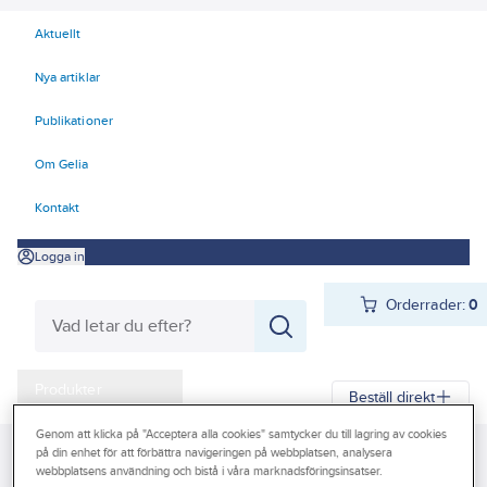
Aktuellt
Nya artiklar
Publikationer
Om Gelia
Kontakt
Logga in
Orderrader:
0
Produkter
Beställ direkt
Kampanjer
Genom att klicka på "Acceptera alla cookies" samtycker du till lagring av cookies
på din enhet för att förbättra navigeringen på webbplatsen, analysera
Gelia
Produkter
Gelia El
Förlänga & förgrena
Skarvsladd
Outlet
webbplatsens användning och bistå i våra marknadsföringsinsatser.
Skarvsladd utomhus