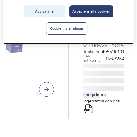
Vårt erbjudande
Avvisa alla
Acceptera alla cookies
GELIA
Interiör
Skarvsladd,
Handla hos oss
jordad (Bulk)
Cookie-inställningar
SKARVSLADD 3M
Guider & inspiration
VIT H05VV-F 3G1.5
Vanliga frågor
Artikelnr:
4055110101
Lev.
YC-DAX-2
artikelnr:
Logga in
för
lagerstatus och pris