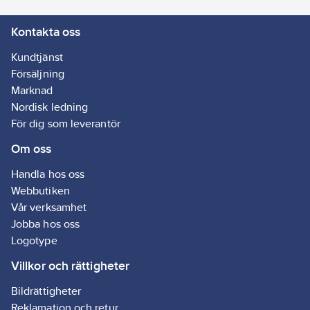
köp av förvalt antal
Kontakta oss
levereras artiklarna i
en stapelbar och
Kundtjänst
säljande butiksdisplay
Försäljning
för flexibel placering.
Marknad
Artiklarna säljs
Nordisk ledning
styckvis till
För dig som leverantör
slutkonsument.
Om oss
Artikelnr:
4055110101
Lev.
YC-DAX-2
Handla hos oss
artikelnr:
Webbutiken
Ean
7318270052999
Vår verksamhet
artikelnr:
Jobba hos oss
Ersätter
4055604031
Logotype
artikelnr:
Materialklass
Villkor och rättigheter
GA06
Bildrättigheter
Reklamation och retur