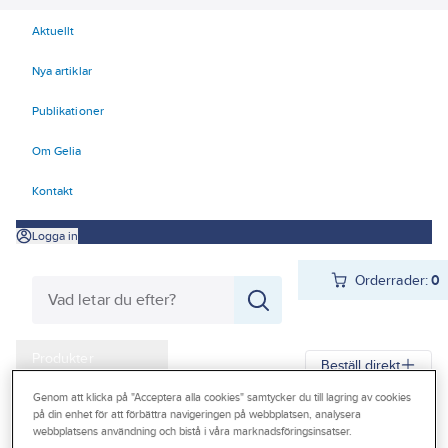
Aktuellt
Nya artiklar
Publikationer
Om Gelia
Kontakt
Logga in
Orderrader:
0
Produkter
Beställ direkt
Kampanjer
Genom att klicka på "Acceptera alla cookies" samtycker du till lagring av cookies
på din enhet för att förbättra navigeringen på webbplatsen, analysera
Gelia
Produkter
Gelia El
Förlänga & förgrena
Skarvsladd
Outlet
webbplatsens användning och bistå i våra marknadsföringsinsatser.
Skarvsladd inomhus