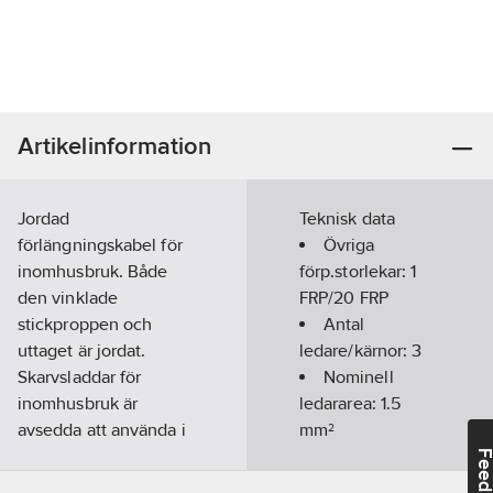
Artikelinformation
Jordad
Teknisk data
förlängningskabel för
Övriga
inomhusbruk. Både
förp.storlekar:
1
den vinklade
FRP/20 FRP
stickproppen och
Antal
uttaget är jordat.
ledare/kärnor:
3
Skarvsladdar för
Nominell
inomhusbruk är
ledararea:
1.5
avsedda att använda i
mm²
torra miljöer. Behöver
Längd:
3
m
Feedba
du en