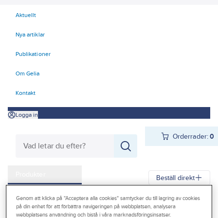
Aktuellt
Nya artiklar
Publikationer
Om Gelia
Kontakt
Logga in
Orderrader:
0
Produkter
Beställ direkt
Kampanjer
Genom att klicka på "Acceptera alla cookies" samtycker du till lagring av cookies
Gelia
Produkter
Gelia El
Belysning
Interiörarmaturer
på din enhet för att förbättra navigeringen på webbplatsen, analysera
Outlet
webbplatsens användning och bistå i våra marknadsföringsinsatser.
Bänkbelysning