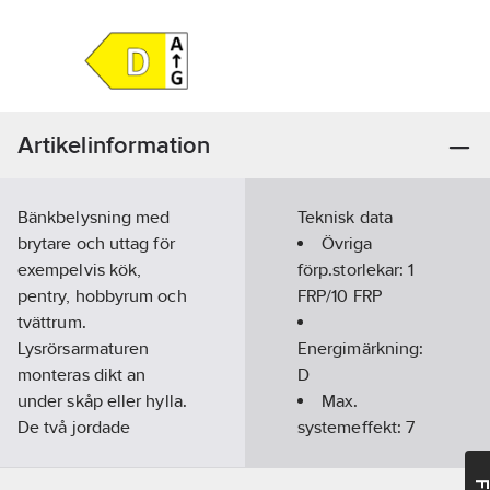
Artikelinformation
Bänkbelysning med
Teknisk data
brytare och uttag för
Övriga
exempelvis kök,
förp.storlekar:
1
pentry, hobbyrum och
FRP/10 FRP
tvättrum.
Lysrörsarmaturen
Energimärkning:
monteras dikt an
D
under skåp eller hylla.
Max.
De två jordade
systemeffekt:
7
uttagen är flyttbara
W
från höger (vid
Ljusflöde: