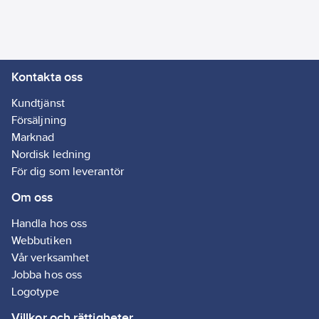
Färgtemperatur:
3000
K
Kontakta oss
Genomsnittlig
nominell
Kundtjänst
livslängd:
Försäljning
30000
h
Marknad
Med
Nordisk ledning
ljuskälla:
Ja
För dig som leverantör
Med eluttag:
Om oss
Ja
Handla hos oss
Webbutiken
Vår verksamhet
Jobba hos oss
Logotype
Villkor och rättigheter