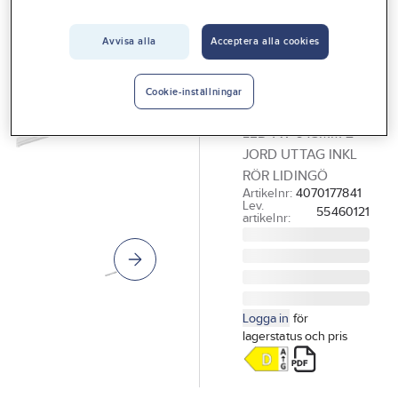
Vårt erbjudande
Avvisa alla
Acceptera alla cookies
GELIA - LIGHT 4 HOME
Interiör
Bänkbelysning
Handla hos oss
LED, Lidingö
Cookie-inställningar
BÄNKBELYSNING
Guider & inspiration
LED 7W 645MM 2
Vanliga frågor
JORD UTTAG INKL
RÖR LIDINGÖ
Artikelnr:
4070177841
Lev.
55460121
artikelnr:
Logga in
för
lagerstatus och pris