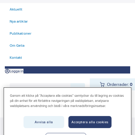
Aktuellt
Nya artiklar
Publikationer
Om Gelia
Kontakt
Logga in
Orderrader:
0
Genom att klicka på "Acceptera alla cookies" samtycker du till lagring av cookies
på din enhet för att förbättra navigeringen på webbplatsen, analysera
webbplatsens användning och bistå i våra marknadsföringsinsatser.
Produkter
Beställ direkt
Kampanjer
Avvisa alla
Acceptera alla cookies
Gelia
Produkter
Gelia El
Belysning
Interiörarmaturer
Outlet
Bänkbelysning