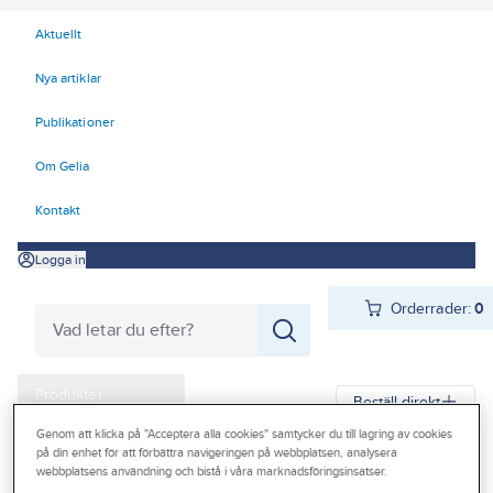
Aktuellt
Nya artiklar
Publikationer
Om Gelia
Kontakt
Logga in
Orderrader:
0
Produkter
Beställ direkt
Kampanjer
Genom att klicka på "Acceptera alla cookies" samtycker du till lagring av cookies
på din enhet för att förbättra navigeringen på webbplatsen, analysera
Gelia
Produkter
Gelia Butiksmaterial
Säljställ
webbplatsens användning och bistå i våra marknadsföringsinsatser.
Outlet