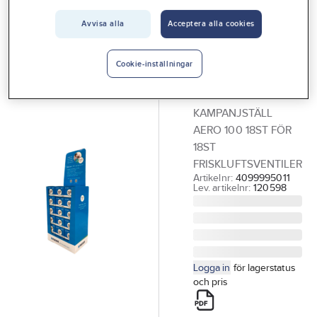
Vårt erbjudande
FLEXIT
Avvisa alla
Acceptera alla cookies
Golvdisplay,
Interiör
tom, för Flexit
Handla hos oss
Cookie-inställningar
Friskluftsventil
Guider & inspiration
Aero
KAMPANJSTÄLL
Vanliga frågor
AERO 100 18ST FÖR
18ST
FRISKLUFTSVENTILER
Artikelnr:
4099995011
Lev. artikelnr:
120598
Logga in
för lagerstatus
och pris