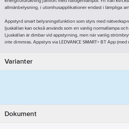
energiförbrukning jämfört med halogenlampor. Fri från kvicksi
allmänbelysning, i utomhusapplikationer endast i lämpliga ar
Appstyrd smart belysningsfunktion som styrs med nätverkspro
ljuskällan kan också används som en vanlig normallampa och s
Ljuskällan är dimbar vid appstyrning, men när vanlig strömbr
inte dimmras. Appstyrs via LEDVANCE SMART+ BT App (med m
iOS 11.0). Du kan också styra ditt ljus via röststyrning.
Varianter
Använd stället vid kassan för att skapa merförsäljning, eller p
plats i butiken. Flera displayer kan ställas ovanpå varandra. St
produkter.
Artikelnr:
4055836003
Ean artikelnr:
7318270055624
Materialklass
GG15
Dokument