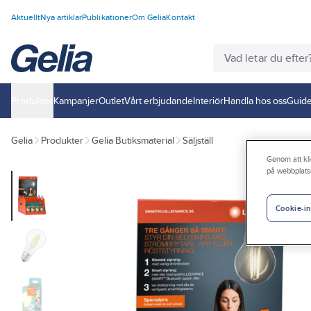
Aktuellt
Nya artiklar
Publikationer
Om Gelia
Kontakt
Produkter
Kampanjer
Outlet
Vårt erbjudande
Interiör
Handla hos oss
Guide
Gelia
Produkter
Gelia Butiksmaterial
Säljställ
Genom att kli
på webbplats
Cookie-in