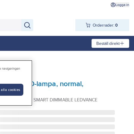
Logga in
Orderrader:
0
Beställ direkt
ra navigeringen
mplett, LED-lampa, normal,
 alla cookies
t+ BT
KOMPLETT 20 ST SMART DIMMABLE LEDVANCE