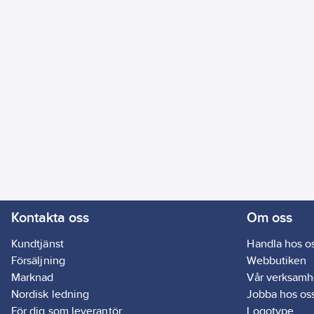
Kontakta oss
Om oss
Kundtjänst
Handla hos o
Försäljning
Webbutiken
Marknad
Vår verksamh
Nordisk ledning
Jobba hos os
För dig som leverantör
Logotype