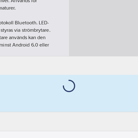
lver. Används för
maturer.
tokoll Bluetooth. LED-
tyras via strömbrytare.
ytare används kan den
inst Android 6.0 eller
lacera det på lämplig
ället levereras inklusive