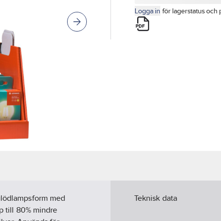
Logga in
för lagerstatus och 
l glödlampsform med
Teknisk data
p till 80% mindre