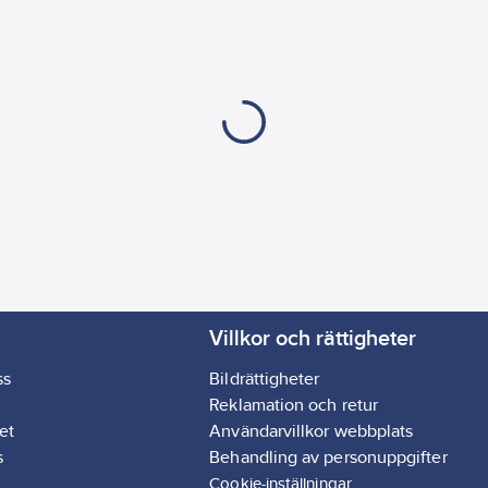
Villkor och rättigheter
ss
Bildrättigheter
Reklamation och retur
et
Användarvillkor webbplats
s
Behandling av personuppgifter
Cookie-inställningar