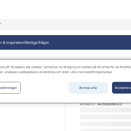
r & inspiration
Vanliga frågor
cka på "Acceptera alla cookies" samtycker du till lagring av cookies på din enhet för att förbätt
en, analysera webbplatsens användning och bistå i våra marknadsföringsinsatser.
LEDVANCE
Bänkdisplay, ko
Avvisa alla
Acceptera
Dimmable, Smar
ställningar
DISPLAY LED SMART+ 
Artikelnr:
4055836003