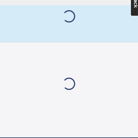
4055131081
artikelnr:
Materialklass
GZ50