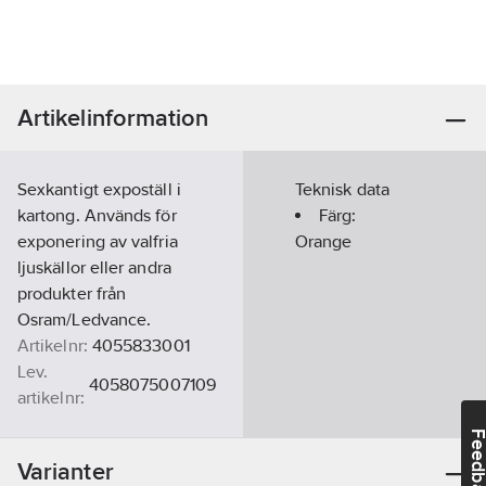
Artikelinformation
Sexkantigt expoställ i
Teknisk data
kartong. Används för
Färg:
exponering av valfria
Orange
ljuskällor eller andra
produkter från
Osram/Ledvance.
Artikelnr:
4055833001
Lev.
4058075007109
artikelnr:
Ean
4058075007109
Feedba
artikelnr:
Varianter
Ersätter