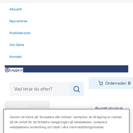
Aktuellt
Nya artiklar
Publikationer
Om Gelia
Kontakt
Logga in
Orderrader:
0
Produkter
Beställ direkt
Kampanjer
Genom att klicka på "Acceptera alla cookies" samtycker du till lagring av cookies
på din enhet för att förbättra navigeringen på webbplatsen, analysera
Gelia
Produkter
Gelia Butiksmaterial
Säljställ
webbplatsens användning och bistå i våra marknadsföringsinsatser.
Outlet