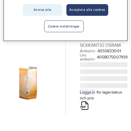
Vårt erbjudande
OSRAM
Avvisa alla
Acceptera alla cookies
Expoställ för
Interiör
golv, sexkantigt,
Handla hos oss
Cookie-inställningar
Osram
Guider & inspiration
EXPOSTÄLL FÖR GOLV
SEXKANTIG OSRAM
Vanliga frågor
Artikelnr:
4055833001
Lev.
4058075007109
artikelnr:
Logga in
för lagerstatus
och pris