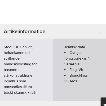
Artikelinformation
Steel 1001, en vit,
Teknisk data
heltäckande och
Övriga
svällande
förp.storlekar:
1
brandskyddsfärg för
ST/44 ST
bärande
Färg:
Vit
stålkonstruktioner
Brandklass:
inomhus som
R30-R90
omvandlas till ett
tjockt skumskikt då
den utsätts för höga
temperaturer vid