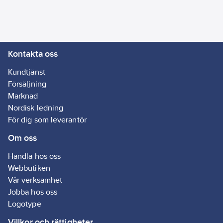
Lev. artikelnr:
1160-00
Ean
7350003821458
artikelnr:
Materialklass
TG1100
Kontakta oss
Kundtjänst
Försäljning
Marknad
Nordisk ledning
För dig som leverantör
Om oss
Handla hos oss
Webbutiken
Vår verksamhet
Jobba hos oss
Logotype
Villkor och rättigheter