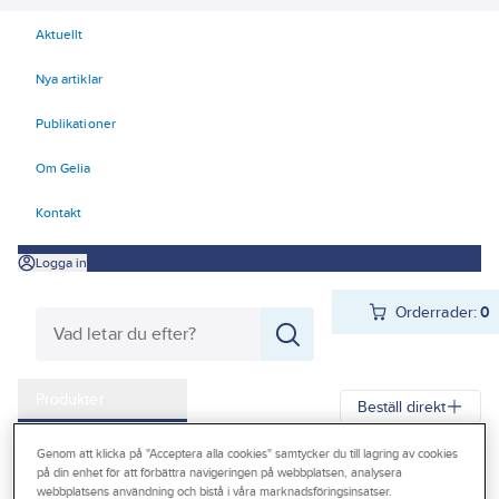
Aktuellt
Nya artiklar
Publikationer
Om Gelia
Kontakt
Logga in
Orderrader:
0
Produkter
Beställ direkt
Kampanjer
Genom att klicka på "Acceptera alla cookies" samtycker du till lagring av cookies
Gelia
Produkter
Teknisk isolering
Brandtätning
på din enhet för att förbättra navigeringen på webbplatsen, analysera
Outlet
webbplatsens användning och bistå i våra marknadsföringsinsatser.
Brandtätning, Protega