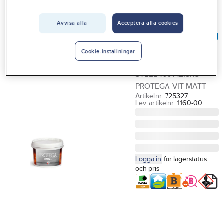
Vårt erbjudande
Avvisa alla
Acceptera alla cookies
PROTEGA
Interiör
Brandskyddsfärg
Handla hos oss
Protega Steel
Cookie-inställningar
BRANDSKYDDSFÄRG
Guider & inspiration
STEEL 1001 12.5KG
Vanliga frågor
PROTEGA VIT MATT
Artikelnr:
725327
Lev. artikelnr:
1160-00
Logga in
för lagerstatus
och pris