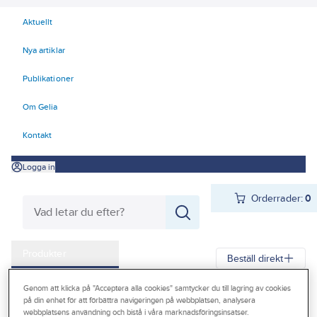
Aktuellt
Nya artiklar
Publikationer
Om Gelia
Kontakt
Logga in
Orderrader:
0
Produkter
Beställ direkt
Kampanjer
Genom att klicka på "Acceptera alla cookies" samtycker du till lagring av cookies
Gelia
Produkter
Förbrukningsvaror
Kemteknik
på din enhet för att förbättra navigeringen på webbplatsen, analysera
Outlet
webbplatsens användning och bistå i våra marknadsföringsinsatser.
Fog- och tätmassor - spackel
Brandtätning