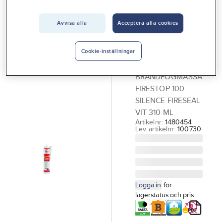
Vårt erbjudande
Avvisa alla
Acceptera alla cookies
FIRESEAL
Interiör
Fireseal
Handla hos oss
Firestop 100
Cookie-inställningar
Silence
Guider & inspiration
BRANDFOGMASSA
Vanliga frågor
FIRESTOP 100
SILENCE FIRESEAL
VIT 310 ML
Artikelnr:
1480454
Lev. artikelnr:
100730
Logga in
för
lagerstatus och pris