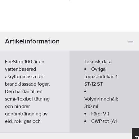
Artikelinformation
FireStop 100 är en
Teknisk data
vattenbaserad
Övriga
akrylfogmassa för
förp.storlekar:
1
brandklassade fogar.
ST/12 ST
Den härdar till en
semi-flexibel tätning
Volym/Innehåll:
och hindrar
310
ml
genomträngning av
Färg:
Vit
eld, rök, gas och
GWP-tot (A1-
vatten. Ohärdat
A3):
1,1491
material kan avlägsnas
kgCO2e/ST