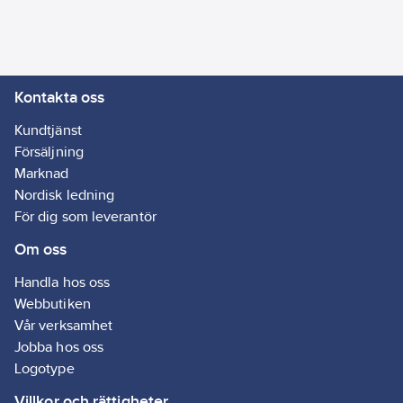
innebär att vi kan
styrka att denna
byggvara uppfyller
överenskomna
Kontakta oss
egenskapskriterier
avseende miljö- och
Kundtjänst
hälsofarliga
Försäljning
egenskaper.
Marknad
Ljudreduktionstal : 58
Nordisk ledning
dB.
För dig som leverantör
Artikelnr:
1480454
Om oss
Lev. artikelnr:
100730
Ean
Handla hos oss
7317761029038
artikelnr:
Webbutiken
Materialklass
TG1110
Vår verksamhet
Jobba hos oss
Logotype
Villkor och rättigheter