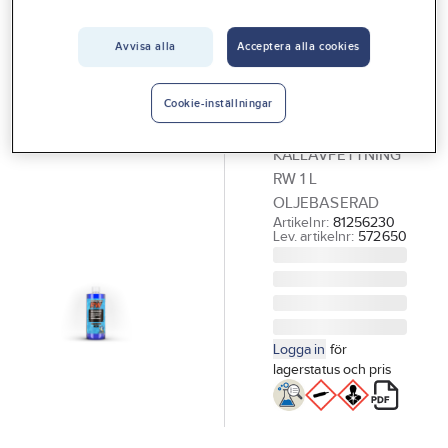
Vårt erbjudande
Avvisa alla
Acceptera alla cookies
GÖRDETMEDRW
Interiör
Kallavfettning
Handla hos oss
RW
Cookie-inställningar
Oljebaserad
Guider & inspiration
KALLAVFETTNING
Vanliga frågor
RW 1 L
OLJEBASERAD
Artikelnr:
81256230
Lev. artikelnr:
572650
Logga in
för
lagerstatus och pris