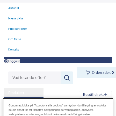
Aktuellt
Nya artiklar
Publikationer
Om Gelia
Kontakt
Logga in
Orderrader:
0
Produkter
Beställ direkt
Kampanjer
Genom att klicka på "Acceptera alla cookies" samtycker du till lagring av cookies
Gelia
Produkter
Förbrukningsvaror
Kemteknik
på din enhet för att förbättra navigeringen på webbplatsen, analysera
Outlet
webbplatsens användning och bistå i våra marknadsföringsinsatser.
Avfettning/Rengöring
Avfettningsmedel