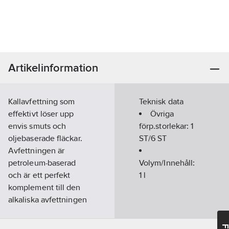
Artikelinformation
Kallavfettning som
Teknisk data
effektivt löser upp
Övriga
envis smuts och
förp.storlekar:
1
oljebaserade fläckar.
ST/6 ST
Avfettningen är
petroleum-baserad
Volym/Innehåll:
och är ett perfekt
1
l
komplement till den
alkaliska avfettningen
från Gör Det Med RW.
Produkten tar effektivt