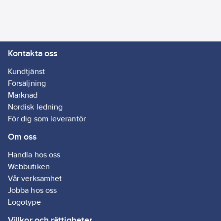
oljebaserade fläckar
- Enkel applicering
och hög
användarvänlighet
Kontakta oss
- Mycket effektiv även
på tuffa smutsfläckar
Kundtjänst
som asfalt och tjära
Försäljning
Artikelnr:
81256230
Marknad
Lev. artikelnr:
572650
Nordisk ledning
Ean
För dig som leverantör
634240145230
artikelnr:
Om oss
Materialklass
TG1960
Handla hos oss
Webbutiken
Vår verksamhet
Jobba hos oss
Logotype
Villkor och rättigheter