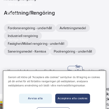
Vårt erbjudande
Avfettning/Rengöring
Interiör
Handla hos oss
Fordonsrengöring - underhåll
Avfettningsmedel
Guider & inspiration
Industriell rengöring
Vanliga frågor
Fastighet/Möbel rengöring - underhåll
Saneringsmedel - Kemtoa
Poolrengöring - underhåll
Se
alla
Varumärke
Lagerförd
Produkter (173)
filter
Genom att klicka på "Acceptera alla cookies" samtycker du till lagring av cookies
BASTA
på din enhet för att förbättra navigeringen på webbplatsen, analysera
webbplatsens användning och bistå i våra marknadsföringsinsatser.
GÖRDETMEDRW
GÖRDETM
Byggvarubedömningen
GÖRDETMEDRW
GÖRDETMEDRW
Schampo med
Keramisk
Kallavfettning
Foam Lance
avrinning RW
spraylac
Avvisa alla
Acceptera alla cookies
Sunda hus
RW Gel
Skum RW
RW
Art nr:
81265660
Art nr:
8125
Art nr:
84891482
Art nr:
81256020
Schampo för bilvård
Keramiskt s