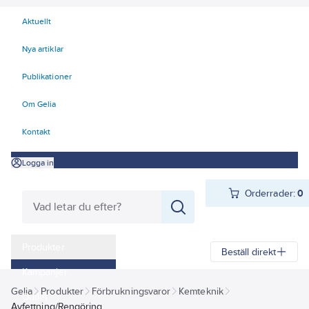
Aktuellt
Nya artiklar
Publikationer
Om Gelia
Kontakt
Logga in
Orderrader:
0
Produkter
Beställ direkt
Kampanjer
Gelia
Produkter
Förbrukningsvaror
Kemteknik
Outlet
Avfettning/Rengöring