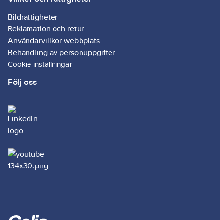
Ean
634240145018
artikelnr:
Bildrättigheter
Materialklass
TG1960
Reklamation och retur
Användarvillkor webbplats
Behandling av personuppgifter
Cookie-inställningar
Följ oss