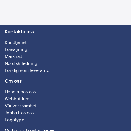
förvaring i HDPE-
plastbehållaren för
maximal säkerhet. Ska
ej förvaras i PET-flaska
Kontakta oss
då flaskan kan spricka.
Kundtjänst
- Superkoncentrerad
Försäljning
form för långvarig
Marknad
användning
Nordisk ledning
- Effektiv mot en
För dig som leverantör
mängd olika typer av
Om oss
smuts
- Säker för förvaring i
Handla hos oss
HDPE-behållare,
Webbutiken
undviker skador på
Vår verksamhet
andra material
Jobba hos oss
Artikelnr:
81237936
Logotype
Lev. artikelnr:
572568
Villkor och rättigheter