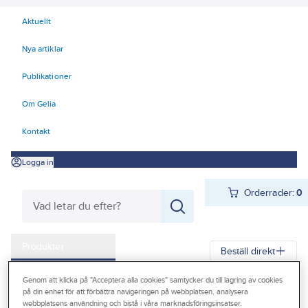
Aktuellt
Nya artiklar
Publikationer
Om Gelia
Kontakt
Logga in
Orderrader:
0
Produkter
Beställ direkt
Kampanjer
Genom att klicka på "Acceptera alla cookies" samtycker du till lagring av cookies
Gelia
Produkter
Förbrukningsvaror
Kemteknik
på din enhet för att förbättra navigeringen på webbplatsen, analysera
Outlet
webbplatsens användning och bistå i våra marknadsföringsinsatser.
Avfettning/Rengöring
Avfettningsmedel