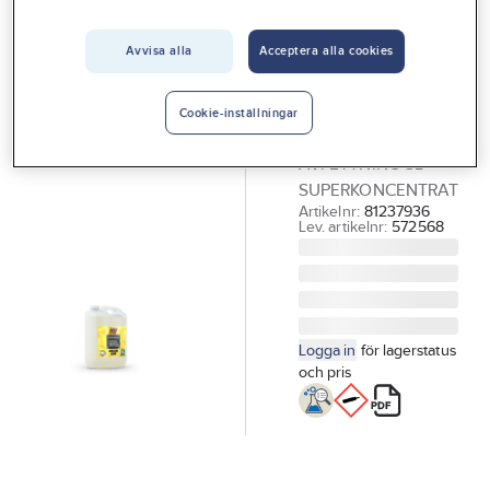
Vårt erbjudande
Avvisa alla
Acceptera alla cookies
GÖRDETMEDRW
Interiör
Alkalisk
Handla hos oss
avfettning RW
Cookie-inställningar
ALKALISK RW
Guider & inspiration
AVFETTNING 5L
Vanliga frågor
SUPERKONCENTRAT
Artikelnr:
81237936
Lev. artikelnr:
572568
Logga in
för lagerstatus
och pris