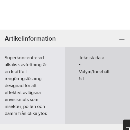
Artikelinformation
Superkoncentrerad
Teknisk data
alkalisk avfettning är
en kraftfull
Volym/Innehåll:
rengöringslösning
5
l
designad för att
effektivt avlägsna
envis smuts som
insekter, pollen och
damm från olika ytor.
Blanda med vatten i
en tryckspruta för