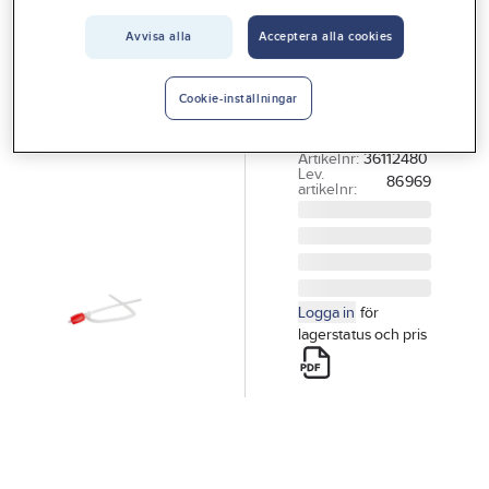
Vårt erbjudande
PELA TOOLS
Avvisa alla
Acceptera alla cookies
Hävertpump
Interiör
PELA
Handla hos oss
Cookie-inställningar
HÄVERTPUMP
PELA
Guider & inspiration
Artikelnr:
36112480
Lev.
Vanliga frågor
86969
artikelnr:
Logga in
för
lagerstatus och pris