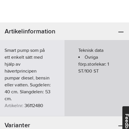
Artikelinformation
Smart pump som på
Teknisk data
ett enkelt sätt med
Övriga
hjälp av
förp.storlekar:
1
hävertprincipen
ST/100 ST
pumpar diesel, bensin
eller vatten. Sugdelen:
40 cm. Slangdelen: 53
cm.
Artikelnr:
36112480
Lev. artikelnr:
86969
Feedba
Materialklass
TO5550
Varianter