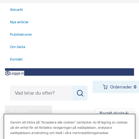
Aktuellt
Nya artiklar
Publikationer
Om Gelia
Kontakt
Logga in
Orderrader:
0
Produkter
Beställ direkt
Kampanjer
Genom att klicka på "Acceptera alla cookies" samtycker du till lagring av cookies
på din enhet för att förbättra navigeringen på webbplatsen, analysera
Gelia
Produkter
Förbrukningsvaror
Biltillbehör
Biltillbehör
webbplatsens användning och bistå i våra marknadsföringsinsatser.
Outlet