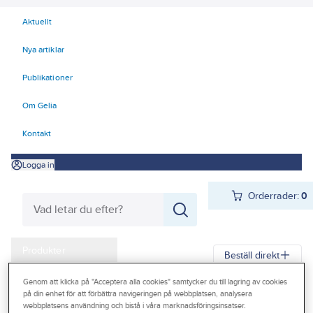
Aktuellt
Nya artiklar
Publikationer
Om Gelia
Kontakt
Logga in
Orderrader:
0
Produkter
Beställ direkt
Kampanjer
Genom att klicka på "Acceptera alla cookies" samtycker du till lagring av cookies
Gelia
Produkter
Gelia Bastu
Bastu
Bastuaggregat
på din enhet för att förbättra navigeringen på webbplatsen, analysera
Outlet
webbplatsens användning och bistå i våra marknadsföringsinsatser.