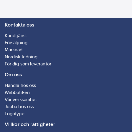
Ean
7392139437271
artikelnr:
Materialklass
QX6600
Kontakta oss
Kundtjänst
Försäljning
Marknad
Nordisk ledning
För dig som leverantör
Om oss
Handla hos oss
Webbutiken
Vår verksamhet
Jobba hos oss
Logotype
Villkor och rättigheter