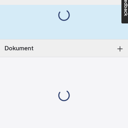
Feedba
det är kompatibelt
Monteringsmetod:
med elektroniska eller
Väggmodell
mekaniska
REACH
manöverpaneler.
Datum:
2024-
Fungerar med äldre
12-05
generationers
REACH
manöverpaneler och
Informationsplikt:
Dokument
med nya
Nej
generationens digitala
manöverpaneler Elite
eller Pure. Vid
användning av Elite
eller Pure passar
reläbox Commercial.
Kompletteras med
25kg bastusten.
Artikelnr:
9300390
Lev.
61001094
artikelnr: