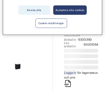
Vårt erbjudande
TYLÖ
Bastuaggregat
Avvisa alla
Acceptera alla cookies
Interiör
COMMERCIAL
Handla hos oss
BASTUAGGREGAT
Cookie-inställningar
COMMERCIAL 20
Guider & inspiration
61001094
Vanliga frågor
Artikelnr:
9300390
Lev.
61001094
artikelnr:
Logga in
för lagerstatus
och pris