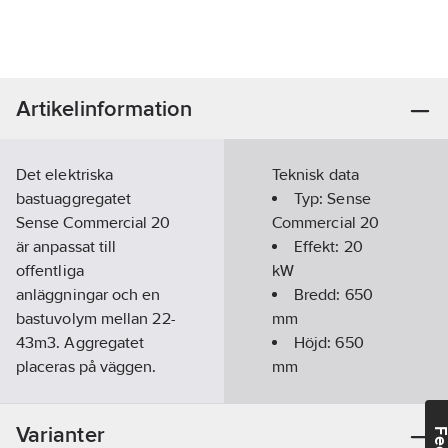
Artikelinformation
Det elektriska
Teknisk data
bastuaggregatet
Typ:
Sense
Sense Commercial 20
Commercial 20
är anpassat till
Effekt:
20
offentliga
kW
anläggningar och en
Bredd:
650
bastuvolym mellan 22-
mm
43m3. Aggregatet
Höjd:
650
placeras på väggen.
mm
Ett utmärkt val vid
Djup:
400
byte av gamla
mm
Varianter
installationer eftersom