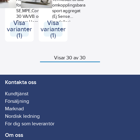
för
omkopplingsbara
SE,MPE,Combi,RB-
sport aggregat
30 VA/VB och
(Ej Sense
Visa
Steam Home. Även
Visa
modeller)
Senseaggregat
varianter
varianter
efter 2014
(1)
(1)
Kompletteras med
Vred 9300046.
Visar 30 av 30
Kontakta oss
Kundtjänst
Försäljning
Marknad
Nordisk ledning
För dig som leverantör
Om oss