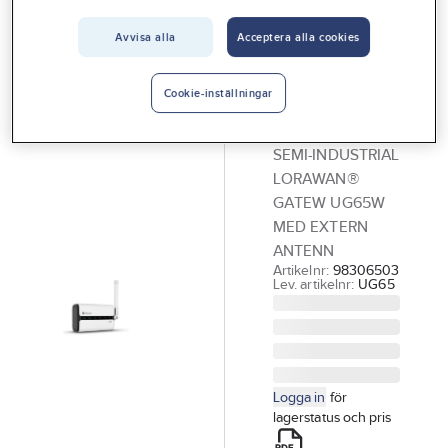
Vårt erbjudande
Avvisa alla
Acceptera alla cookies
MILESIGHT
Interiör
Gateway
Handla hos oss
LoRaWan
Cookie-inställningar
UG65
Guider & inspiration
SEMI-INDUSTRIAL
Vanliga frågor
LORAWAN®
GATEW UG65W
MED EXTERN
ANTENN
Artikelnr:
98306503
Lev. artikelnr:
UG65
Logga in
för
lagerstatus och pris