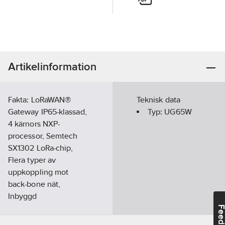
Artikelinformation
Fakta: LoRaWAN®
Teknisk data
Gateway IP65-klassad,
Typ:
UG65W
4 kärnors NXP-
processor, Semtech
SX1302 LoRa-chip,
Flera typer av
uppkoppling mot
back-bone nät,
Inbyggd
nätverksserver,
Feedba
Kompatibel med flera