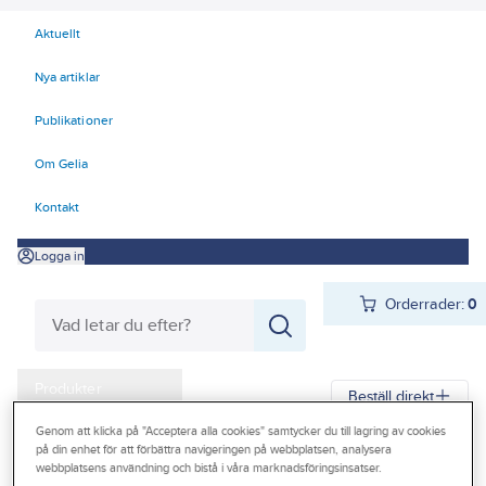
Aktuellt
Nya artiklar
Publikationer
Om Gelia
Kontakt
Logga in
Orderrader:
0
Produkter
Beställ direkt
Kampanjer
Genom att klicka på "Acceptera alla cookies" samtycker du till lagring av cookies
på din enhet för att förbättra navigeringen på webbplatsen, analysera
Gelia
Produkter
El
Installationsmateriel 11-18
Outlet
webbplatsens användning och bistå i våra marknadsföringsinsatser.
17 Fastighetsautomation / IoT
LoRa
Gateway