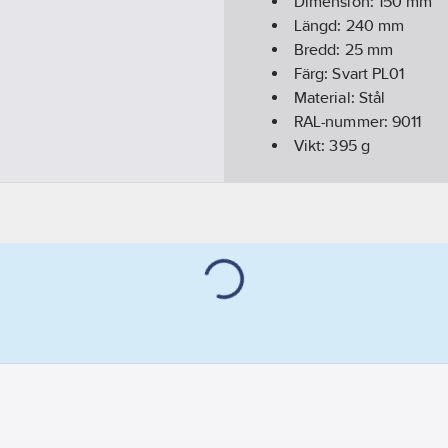
Dimension:
150
mm
Längd:
240
mm
Bredd:
25
mm
Färg:
Svart PL01
Material:
Stål
RAL-nummer:
9011
Vikt:
395
g