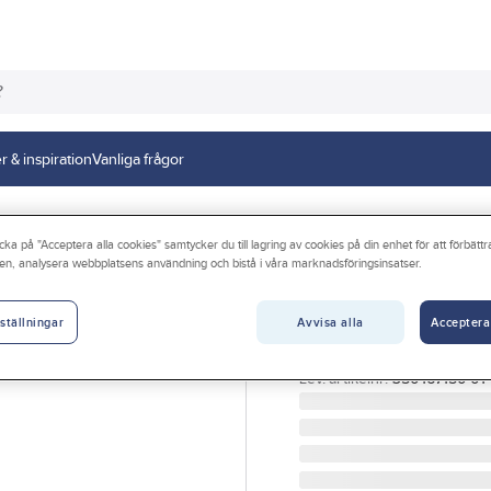
r & inspiration
Vanliga frågor
jer hängrännor stål
Rännkrok
Snabbkrok Mellan
cka på "Acceptera alla cookies" samtycker du till lagring av cookies på din enhet för att förbätt
en, analysera webbplatsens användning och bistå i våra marknadsföringsinsatser.
PLANNJA
Snabbkrok Mella
Avvisa alla
Acceptera
ställningar
SNABBKROK 150 M SVAR
Artikelnr:
19048100
Lev. artikelnr:
350167150 01