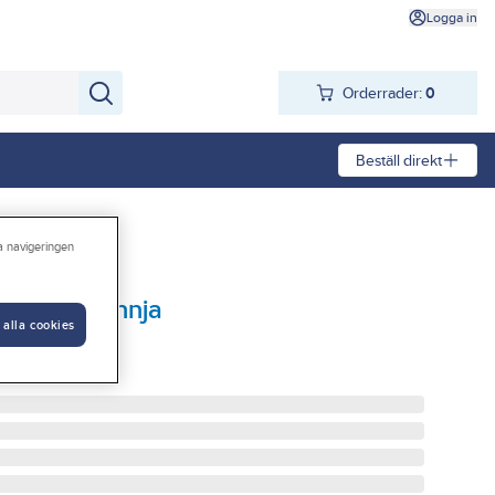
Logga in
Orderrader:
0
Beställ direkt
ra navigeringen
n 150, Plannja
 alla cookies
T 01 PLANNJA