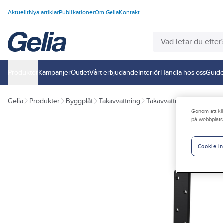
Aktuellt
Nya artiklar
Publikationer
Om Gelia
Kontakt
Produkter
Kampanjer
Outlet
Vårt erbjudande
Interiör
Handla hos oss
Guide
Gelia
Produkter
Byggplåt
Takavvattning
Takavvattning Stål
Detal
Genom att kli
på webbplats
Cookie-in