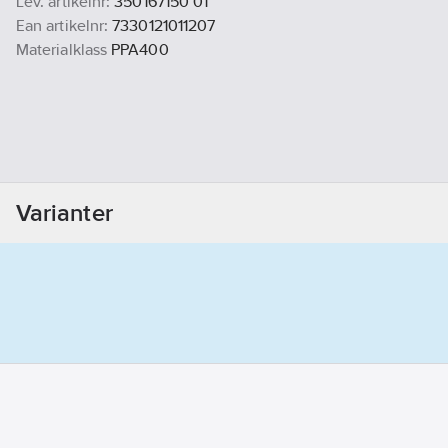
Lev. artikelnr:
350167150 01
Ean artikelnr:
7330121011207
Materialklass
PPA400
Varianter