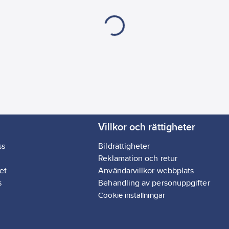
Villkor och rättigheter
ss
Bildrättigheter
Reklamation och retur
et
Användarvillkor webbplats
s
Behandling av personuppgifter
Cookie-inställningar