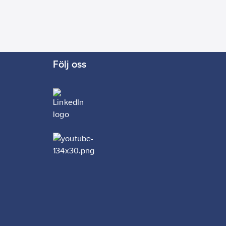
 flera
r i
Följ oss