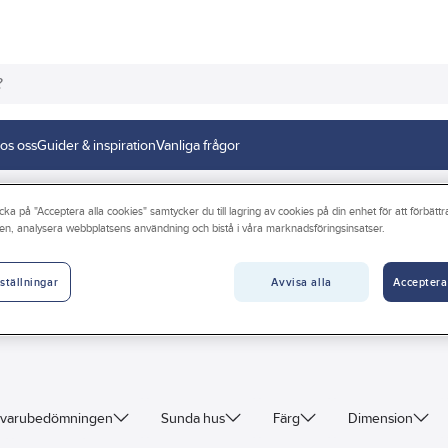
os oss
Guider & inspiration
Vanliga frågor
cka på "Acceptera alla cookies" samtycker du till lagring av cookies på din enhet för att förbätt
en, analysera webbplatsens användning och bistå i våra marknadsföringsinsatser.
Avvisa alla
Acceptera
ställningar
varubedömningen
Sunda hus
Färg
Dimension