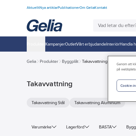
Aktuellt
Nya artiklar
Publikationer
Om Gelia
Kontakt
Produkter
Kampanjer
Outlet
Vårt erbjudande
Interiör
Handla h
Gelia
Produkter
Byggplåt
Takavvattning
Genom att kli
på webbplats
Takavvattning
Cookie-in
Takavvattning Stål
Takavvattning Aluminium
Varumärke
Lagerförd
BASTA
Bygg