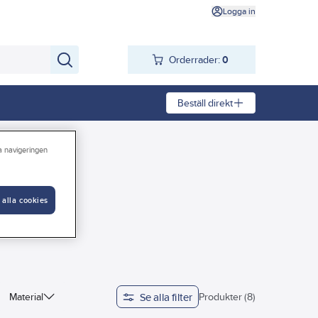
Logga in
Orderrader:
0
Beställ direkt
ra navigeringen
 alla cookies
Se alla filter
Material
Produkter (8)