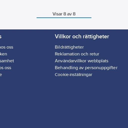
hängrännor och stuprör. Finns i
färger som matchar övriga dela
rännsystemet för ett enhetligt
Visar 8 av 8
utseende.
s
Villkor och rättigheter
hos oss
Bildrättigheter
ken
Reklamation och retur
ksamhet
Användarvillkor webbplats
os oss
Behandling av personuppgifter
e
Cookie-inställningar