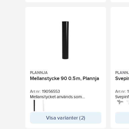
PLANNJA
PLANN
Mellanstycke 90 0.5m, Plannja
Svepin
Art nr:
19056553
Art nr:
Mellanstycket används som
Svepinf
förlängning av stupröret, och används
monteri
då mellan rörvinklarna. Utförande i
Rörsvep
stål i 10st olika kulörer (Hard Coat
Visa varianter (2)
Glossy TAV). L= 0.5 m, Ø90mm.
Från 2024 så tillverkas dessa utan