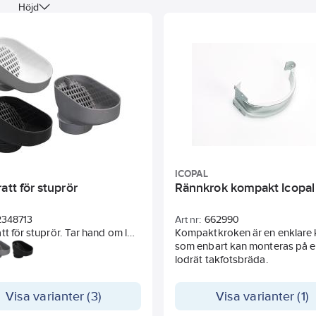
Höjd
ICOPAL
att för stuprör
Rännkrok kompakt Icopal
2348713
Art nr:
662990
tt för stuprör. Tar hand om löv
Kompaktkroken är en enklare 
nat nedfall som kommer ner
som enbart kan monteras på 
ket via regnvattnet och
lodrät takfotsbräda.
rar att detta når
tensystemet. Renstratten är
Visa varianter (3)
Visa varianter (1)
kad av HD-polyeten och kan
kilja något i färg.