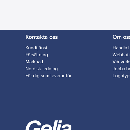
koningen i den ena ändan, detta har
ingen påverka på funktionen eller
montering. Under en övegångsperiod
förekommer båda varianterna.
Kontakta oss
Om os
Kundtjänst
Handla 
Försäljning
Webbuti
Marknad
Vår ver
Nordisk ledning
Jobba h
För dig som leverantör
Logotyp