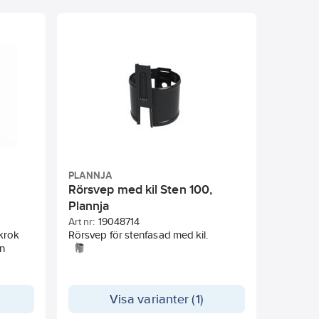
PLANNJA
Rörsvep med kil Sten 100,
Plannja
Art nr:
19048714
krok
Rörsvep för stenfasad med kil.
en
Visa varianter (1)