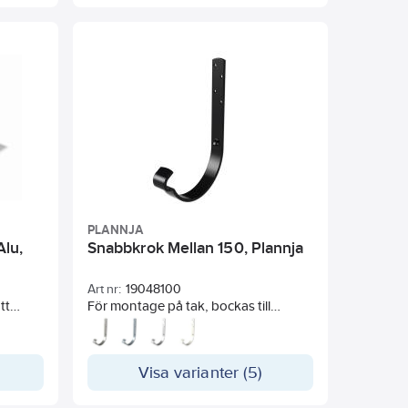
PLANNJA
lu,
Snabbkrok Mellan 150, Plannja
Art nr:
19048100
tt
För montage på tak, bockas till
ret och
taklutning.
Visa varianter (5)
ig
 Prefas