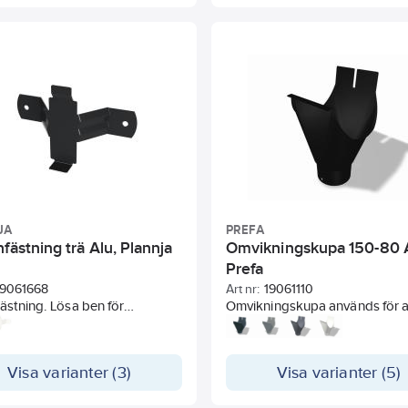
JA
PREFA
fästning trä Alu, Plannja
Omvikningskupa 150-80 A
Prefa
19061668
Art nr:
19061110
ästning. Lösa ben för
Omvikningskupa används för a
ng av rörsvep på träfasad.
ansluta hängrännan till stuprö
 beställs separat.
leda regnvattnet vidare ner i
avvattningssystemet. Den är
Visa varianter (3)
Visa varianter (5)
tillverkad i korrosionsbeständ
aluminium och är anpassad för