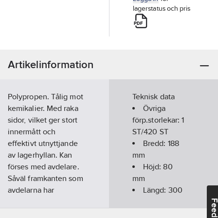
lagerstatus och pris
Artikelinformation
Polypropen. Tålig mot
Teknisk data
kemikalier. Med raka
Övriga
sidor, vilket ger stort
förp.storlekar:
1
innermått och
ST/420 ST
effektivt utnyttjande
Bredd:
188
av lagerhyllan. Kan
mm
förses med avdelare.
Höjd:
80
Såväl framkanten som
mm
avdelarna har
Längd:
300
etiketthållare.
mm
Feedba
Lagerlådorna har
Färg:
Blå