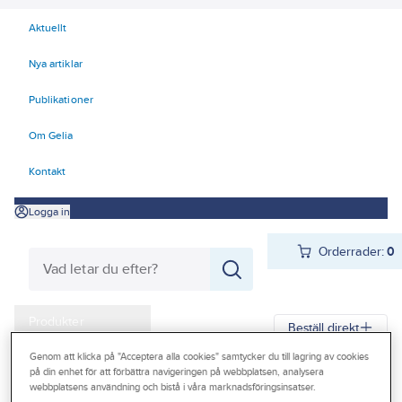
Aktuellt
Nya artiklar
Publikationer
Om Gelia
Kontakt
Logga in
Orderrader:
0
Produkter
Beställ direkt
Kampanjer
Genom att klicka på "Acceptera alla cookies" samtycker du till lagring av cookies
på din enhet för att förbättra navigeringen på webbplatsen, analysera
Gelia
Produkter
Arbetsplats
Förvaring
Väskor och lådor
Outlet
webbplatsens användning och bistå i våra marknadsföringsinsatser.
Lagerboxar och transportlådor