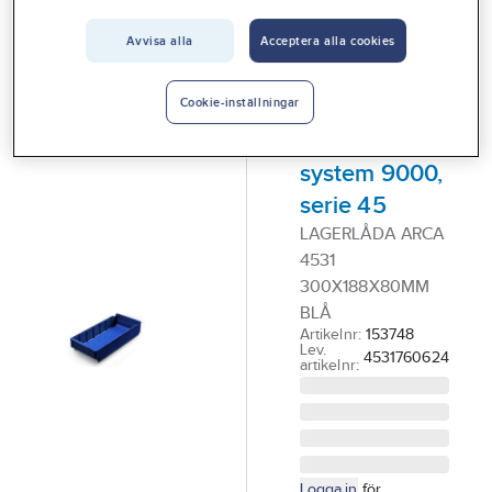
Vårt erbjudande
Avvisa alla
Acceptera alla cookies
ARCA
Interiör
Lagerlåda
Handla hos oss
Schoeller
Cookie-inställningar
Allibert
Guider & inspiration
system 9000,
Vanliga frågor
serie 45
LAGERLÅDA ARCA
4531
300X188X80MM
BLÅ
Artikelnr:
153748
Lev.
4531760624
artikelnr:
Logga in
för