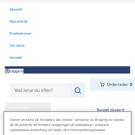
Aktuellt
Nya artiklar
Publikationer
Om Gelia
Kontakt
Logga in
Orderrader:
0
Produkter
Beställ direkt
Kampanjer
Genom att klicka på "Acceptera alla cookies" samtycker du till lagring av cookies
på din enhet för att förbättra navigeringen på webbplatsen, analysera
Gelia
Produkter
Arbetsplats
Förvaring
Väskor och lådor
Outlet
webbplatsens användning och bistå i våra marknadsföringsinsatser.
Lagerboxar och transportlådor