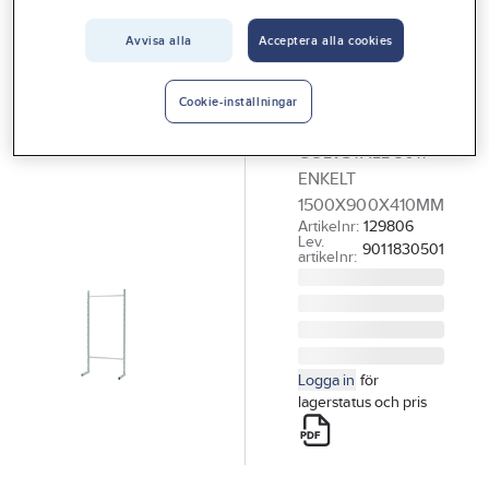
Vårt erbjudande
Avvisa alla
Acceptera alla cookies
SCHOELLER
Interiör
ALLIBERT
Golvställ
Handla hos oss
Cookie-inställningar
9011, 9010
Guider & inspiration
GOLVSTÄLL 9011
Vanliga frågor
ENKELT
1500X900X410MM
Artikelnr:
129806
Lev.
9011830501
artikelnr:
Logga in
för
lagerstatus och pris