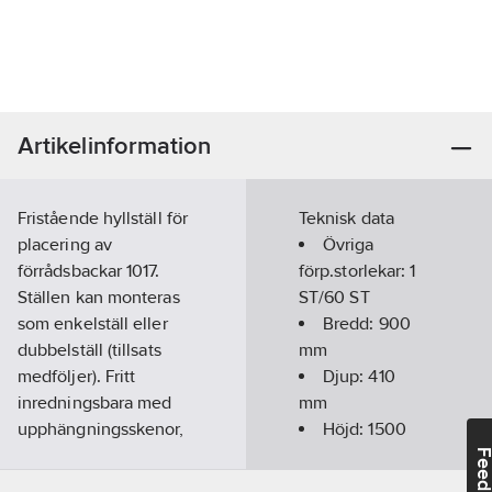
Artikelinformation
Fristående hyllställ för
Teknisk data
placering av
Övriga
förrådsbackar 1017.
förp.storlekar:
1
Ställen kan monteras
ST/60 ST
som enkelställ eller
Bredd:
900
dubbelställ (tillsats
mm
medföljer). Fritt
Djup:
410
inredningsbara med
mm
upphängningsskenor,
Höjd:
1500
panel, förrådsbackar
mm
Feedba
etc. Max belastning