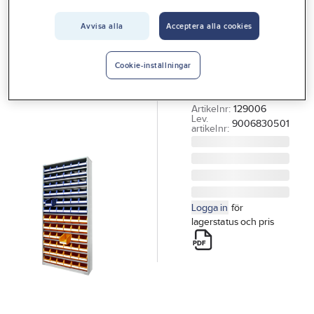
Vårt erbjudande
Avvisa alla
Acceptera alla cookies
Backskåp
Interiör
9006
Handla hos oss
Cookie-inställningar
BACKSKÅP 9006 11
Guider & inspiration
PLAN
Artikelnr:
129006
Vanliga frågor
Lev.
9006830501
artikelnr:
Logga in
för
lagerstatus och pris