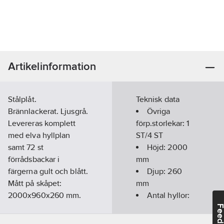
Artikelinformation
Stålplåt.
Teknisk data
Brännlackerat. Ljusgrå.
Övriga
Levereras komplett
förp.storlekar:
1
med elva hyllplan
ST/4 ST
samt 72 st
Höjd:
2000
förrådsbackar i
mm
färgerna gult och blått.
Djup:
260
Mått på skåpet:
mm
2000x960x260 mm.
Antal hyllor:
Mått på backarna:
11
Feedba
250x148x130mm.
Färg:
Ljusgrå