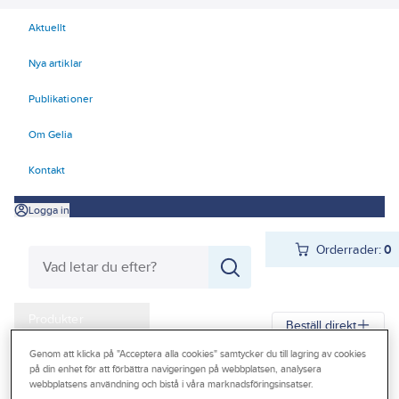
Aktuellt
Nya artiklar
Publikationer
Om Gelia
Kontakt
Logga in
Orderrader:
0
Produkter
Beställ direkt
Kampanjer
Genom att klicka på "Acceptera alla cookies" samtycker du till lagring av cookies
på din enhet för att förbättra navigeringen på webbplatsen, analysera
Gelia
Produkter
Arbetsplats
Förvaring
Väskor och lådor
Outlet
webbplatsens användning och bistå i våra marknadsföringsinsatser.
Lagerboxar och transportlådor