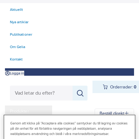
Aktuellt
Nya artiklar
Publikationer
Om Gelia
Kontakt
Logga in
Orderrader:
0
Produkter
Beställ direkt
Kampanjer
Genom att klicka på "Acceptera alla cookies" samtycker du till lagring av cookies
på din enhet för att förbättra navigeringen på webbplatsen, analysera
Gelia
Produkter
Arbetsplats
Förvaring
Väskor och lådor
Outlet
webbplatsens användning och bistå i våra marknadsföringsinsatser.
Lagerboxar och transportlådor