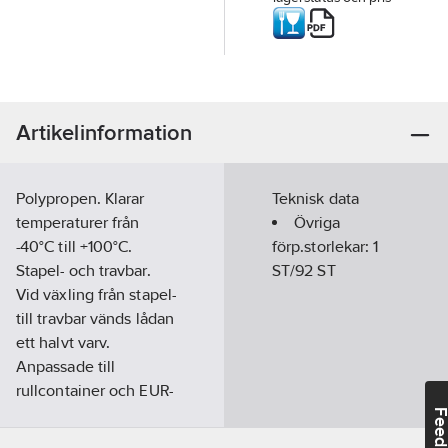
Artikelinformation
Polypropen. Klarar
Teknisk data
temperaturer från
Övriga
-40°C till +100°C.
förp.storlekar:
1
Stapel- och travbar.
ST/92 ST
Vid växling från stapel-
till travbar vänds lådan
ett halvt varv.
Anpassade till
rullcontainer och EUR-
pall. Tryck med
Feedba
företagslogotyp kan