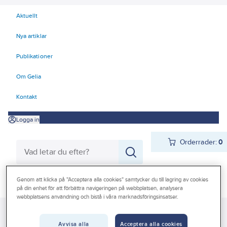
Aktuellt
Nya artiklar
Publikationer
Om Gelia
Kontakt
Logga in
Orderrader:
0
Genom att klicka på "Acceptera alla cookies" samtycker du till lagring av cookies
Produkter
Beställ direkt
på din enhet för att förbättra navigeringen på webbplatsen, analysera
webbplatsens användning och bistå i våra marknadsföringsinsatser.
Kampanjer
Gelia
Produkter
Trädgård & Fritid
Camping & friluftsliv
Outlet
Avvisa alla
Acceptera alla cookies
Friluftsutrustning
Övrigt friluftsutrustning