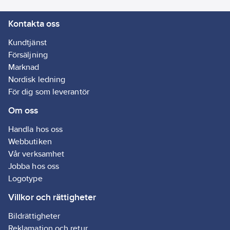
OBS! Om det inte går
Kontakta oss
att suga vatten genom
sugröret, blås då rent
Kundtjänst
sugröret först.
Försäljning
Marknad
Det går även bra att
Nordisk ledning
skruva fast en flaska
För dig som leverantör
direkt på filtret.
Om oss
Artikelnr:
80188563
Lev.
81-790995
Handla hos oss
artikelnr:
Webbutiken
Ean
7350041020349
Vår verksamhet
artikelnr:
Jobba hos oss
Materialklass
BH0180
Logotype
Villkor och rättigheter
Bildrättigheter
Reklamation och retur