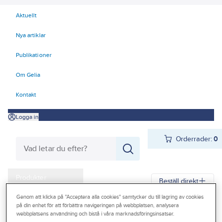
Aktuellt
Nya artiklar
Publikationer
Om Gelia
Kontakt
Logga in
Orderrader:
0
Produkter
Beställ direkt
Kampanjer
Genom att klicka på "Acceptera alla cookies" samtycker du till lagring av cookies
på din enhet för att förbättra navigeringen på webbplatsen, analysera
Gelia
Produkter
Trädgård & Fritid
Camping & friluftsliv
Outlet
webbplatsens användning och bistå i våra marknadsföringsinsatser.
Friluftsutrustning
Övrigt friluftsutrustning