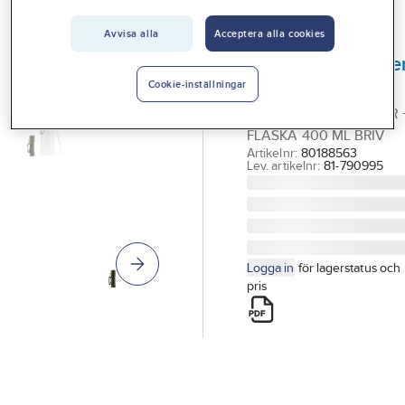
Vårt erbjudande
Avvisa alla
Acceptera alla cookies
BRIV
Interiör
Vattenreningsfilter
Handla hos oss
Mini
Cookie-inställningar
VATTENRENINGSFILTER 
Guider & inspiration
FLASKA 400 ML BRIV
Vanliga frågor
Artikelnr:
80188563
Lev. artikelnr:
81-790995
Logga in
för lagerstatus och
pris