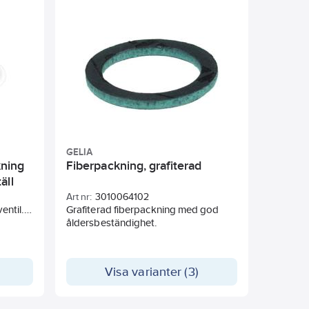
GELIA
kning
Fiberpackning, grafiterad
äll
Art nr:
3010064102
entil.
Grafiterad fiberpackning med god
åldersbeständighet.
fter
Visa varianter (3)