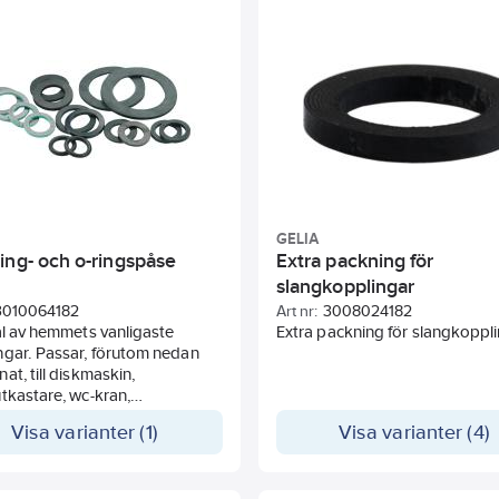
GELIA
ing- och o-ringspåse
Extra packning för
slangkopplingar
3010064182
Art nr:
3008024182
al av hemmets vanligaste
Extra packning för slangkoppli
ngar. Passar, förutom nedan
at, till diskmaskin,
tkastare, wc-kran,
ppling, duschslang och
Visa varianter (1)
Visa varianter (4)
ingsslang till dusch och
askin.