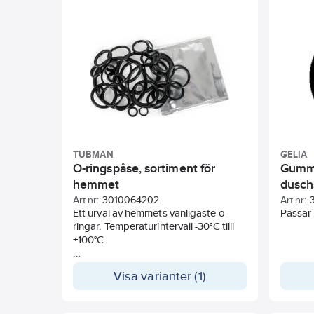
Påsen i
1 st pac
2 st pa
2 st pa
2 st pa
2 st g
2 st g
2 st fi
2 st fi
2 st o-r
Hozelo
TUBMAN
GELIA
O-ringspåse, sortiment för
Gummi
hemmet
dusch
Art nr:
3010064202
Art nr:
Ett urval av hemmets vanligaste o-
Passar 
ringar. Temperaturintervall -30°C tilll
+100°C.
Påsen innehåller:
Visa varianter (1)
2 st 5,00x2,00 mm
2 st 6,00x1,50 mm
4 st 6,00x2,00 mm