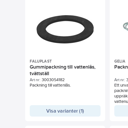
FALUPLAST
GELIA
Gummipackning till vattenlås,
Packn
tvättställ
Art nr:
3003054182
Art nr:
Packning till vattenlås.
Ett urv
packni
uppräkn
vattenu
halvko
Visa varianter (1)
anslutn
tvättm