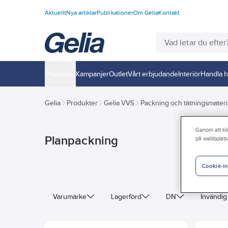
Aktuellt
Nya artiklar
Publikationer
Om Gelia
Kontakt
Produkter
Kampanjer
Outlet
Vårt erbjudande
Interiör
Handla h
Gelia
Produkter
Gelia VVS
Packning och tätningsmateri
Genom att kli
Planpackning
på webbplats
Cookie-in
Varumärke
Lagerförd
DN
Invändig