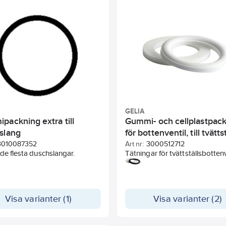
nnehåller:
kning till tvättställsvattenlås
ckning till diskbänk
ckningar till slangkoppling ½"
ckningar till slangkoppling ¾"
ummipackning universal ½"
ummipackning universal ¾"
berpackningar ½"
berpackningar ¾"
ingar till typ Gardena,
ck
GELIA
packning extra till
Gummi- och cellplastpac
slang
för bottenventil, till tvättst
3010087352
Art nr:
3000512712
de flesta duschslangar.
Tätningar för tvättställsbottenv
Den övre packningen är i mjuk
cellplast för att kunna formas e
tvättstället.
Visa varianter (1)
Visa varianter (2)