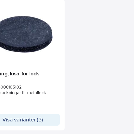
ng, lösa, för lock
3006105102
ackningar till metallock.
Visa varianter (3)