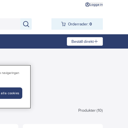
Logga in
Orderrader:
0
Beställ direkt
ra navigeringen
 alla cookies
Produkter (10)