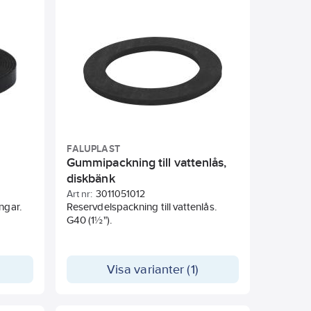
FALUPLAST
Gummipackning till vattenlås,
diskbänk
Art nr:
3011051012
ngar.
Reservdelspackning till vattenlås.
G40 (1½").
Visa varianter (1)