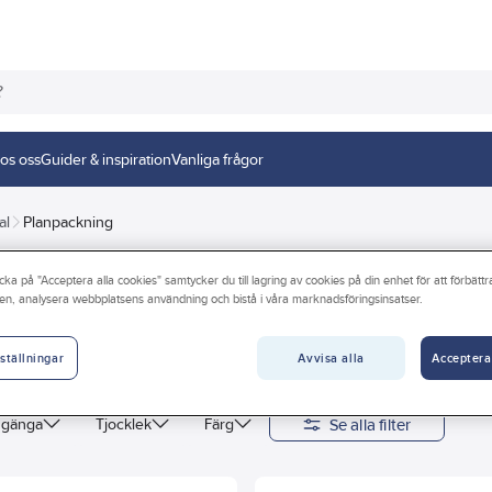
os oss
Guider & inspiration
Vanliga frågor
al
Planpackning
cka på "Acceptera alla cookies" samtycker du till lagring av cookies på din enhet för att förbätt
en, analysera webbplatsens användning och bistå i våra marknadsföringsinsatser.
Avvisa alla
Acceptera
ställningar
Se alla filter
 gänga
Tjocklek
Färg