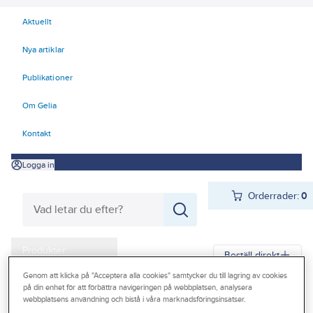
Aktuellt
Nya artiklar
Publikationer
Om Gelia
Kontakt
Logga in
Orderrader:
0
Produkter
Beställ direkt
Kampanjer
Genom att klicka på "Acceptera alla cookies" samtycker du till lagring av cookies
på din enhet för att förbättra navigeringen på webbplatsen, analysera
Gelia
Produkter
Gelia VVS
Avlopp inomhus
Avlopp synligt
webbplatsens användning och bistå i våra marknadsföringsinsatser.
Outlet