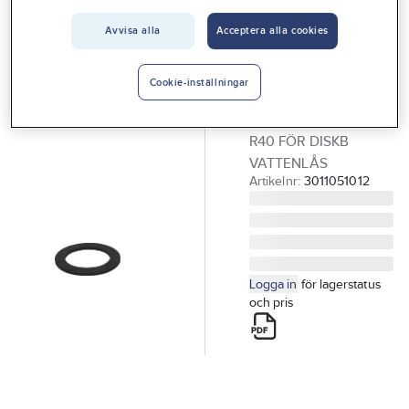
Vårt erbjudande
FALUPLAST
Avvisa alla
Acceptera alla cookies
Gummipackning
Interiör
till vattenlås,
Handla hos oss
Cookie-inställningar
diskbänk
Guider & inspiration
GUMMIPACKNING
R40 FÖR DISKB
Vanliga frågor
VATTENLÅS
Artikelnr:
3011051012
Logga in
för lagerstatus
och pris