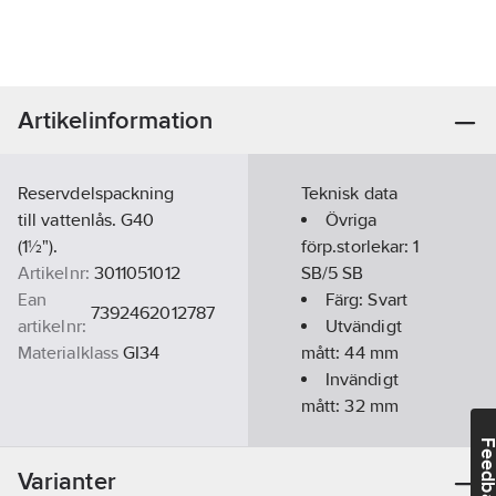
Artikelinformation
Reservdelspackning
Teknisk data
till vattenlås. G40
Övriga
(1½").
förp.storlekar:
1
Artikelnr:
3011051012
SB/5 SB
Ean
Färg:
Svart
7392462012787
artikelnr:
Utvändigt
Materialklass
GI34
mått:
44 mm
Invändigt
mått:
32
mm
RSK
Feedba
nummer:
Varianter
8596702