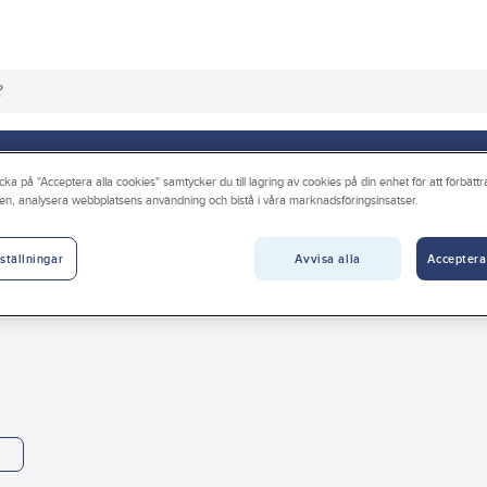
os oss
Guider & inspiration
Vanliga frågor
cka på "Acceptera alla cookies" samtycker du till lagring av cookies på din enhet för att förbätt
en, analysera webbplatsens användning och bistå i våra marknadsföringsinsatser.
yckluft
Avvisa alla
Acceptera
ställningar