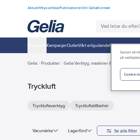
Aktuellt
Nya artiklar
Publikationer
Om Gelia
Kontakt
Produkter
Kampanjer
Outlet
Vårt erbjudande
Interiör
Handla h
Genom att kli
på webbplats
Gelia
Produkter
Gelia Verktyg, maskiner & hantering
Tr
Cookie-in
Tryckluft
Tryckluftsverktyg
Tryckluftstillbehör
Se alla filter
Varumärke
Lagerförd