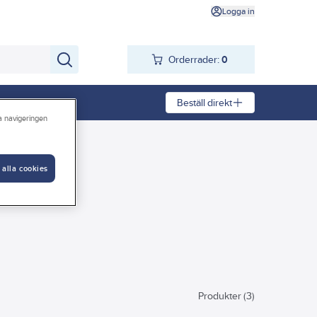
Logga in
Orderrader:
0
Beställ direkt
ra navigeringen
 alla cookies
Produkter (3)