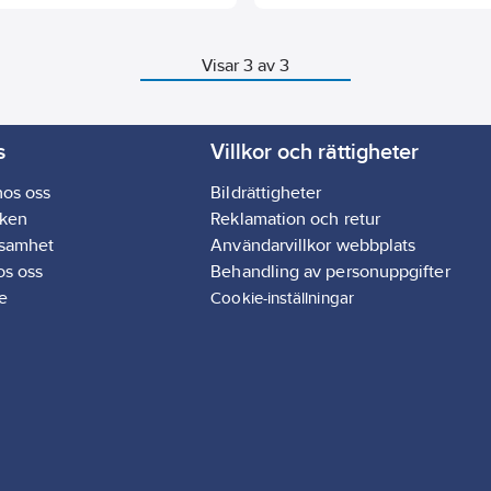
oppling medföljer.
el slanglängd: 380 mm
arens längd: 255 mm
Visar 3 av 3
s
Villkor och rättigheter
hos oss
Bildrättigheter
ken
Reklamation och retur
ksamhet
Användarvillkor webbplats
os oss
Behandling av personuppgifter
e
Cookie-inställningar