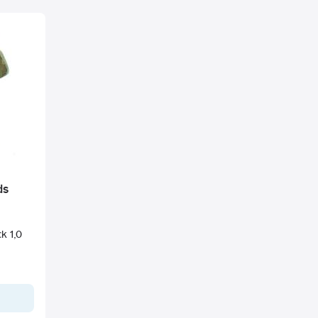
ds
k 1,0