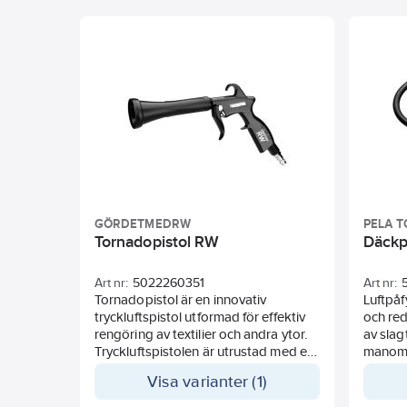
GÖRDETMEDRW
PELA T
Tornadopistol RW
Däckp
Art nr:
5022260351
Art nr:
Tornadopistol är en innovativ
Luftpåfy
tryckluftspistol utformad för effektiv
och red
rengöring av textilier och andra ytor.
av slag
Tryckluftspistolen är utrustad med en
manome
tratt längst fram där det inuti sitter en
mätområ
Visa varianter (1)
slang med tyngder på. Vid
Maximal
användning riktas en luftstråle mot
Anslutn