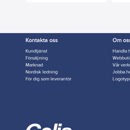
textilmaterialet för att avlägsna sand
snabbk
och smuts. Produkten är lätt att
Flexib
hantera och är konstruerad för att
Påfyll
fungera optimalt vid ett lufttryck
mellan 6-8 bar. Kan enkelt kopplas till
en standard 1/4" snabbkoppling.
Kontakta oss
Om os
Kundtjänst
Handla 
Försäljning
Webbuti
Marknad
Vår ver
Nordisk ledning
Jobba h
För dig som leverantör
Logotyp