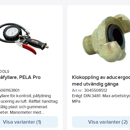
OOLS
åfyllare, PELA Pro
Klokoppling av aducergo
med utvändig gänga
5061163801
Art nr:
3045508512
llare för kontroll, påfyllning
Enligt DIN 3481. Max arbetstryc
ucering av luft. Räfflat handtag
MPa
tålig plast och gummerad
ter. Manometer med
de 0-12 bar 0-170 psi.
Visa varianter (1)
Visa varianter (2)
t arbetstryck 8 bar 116 psi.
ingsgänga 1/4G, nippel till