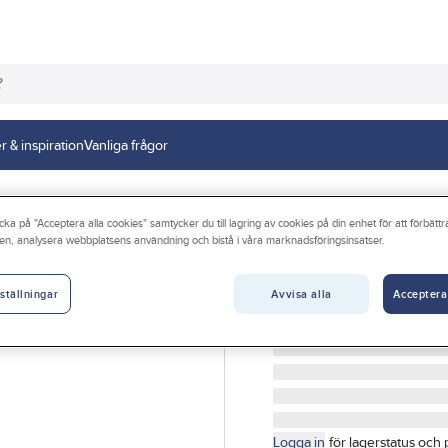
r & inspiration
Vanliga frågor
kluftsverktyg
cka på "Acceptera alla cookies" samtycker du till lagring av cookies på din enhet för att förbätt
en, analysera webbplatsens användning och bistå i våra marknadsföringsinsatser.
GÖRDETMEDRW
Tornadopistol 
Avvisa alla
Acceptera
ställningar
TRYCKLUFTSPISTOL RW
Artikelnr:
5022260351
Logga in
för lagerstatus och 