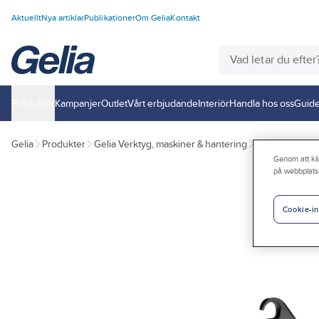
Aktuellt
Nya artiklar
Publikationer
Om Gelia
Kontakt
Produkter
Kampanjer
Outlet
Vårt erbjudande
Interiör
Handla hos oss
Guide
Gelia
Produkter
Gelia Verktyg, maskiner & hantering
Tryckluft
Tryc
Genom att kli
på webbplats
Cookie-in