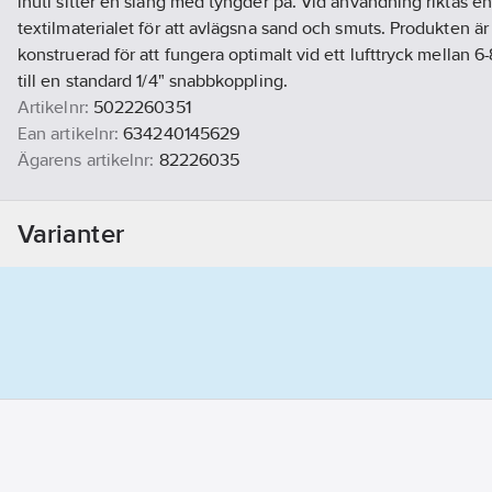
inuti sitter en slang med tyngder på. Vid användning riktas en
textilmaterialet för att avlägsna sand och smuts. Produkten är 
konstruerad för att fungera optimalt vid ett lufttryck mellan 6
till en standard 1/4" snabbkoppling.
Artikelnr:
5022260351
Ean artikelnr:
634240145629
Ägarens artikelnr:
82226035
Materialklass
GI59
Varianter