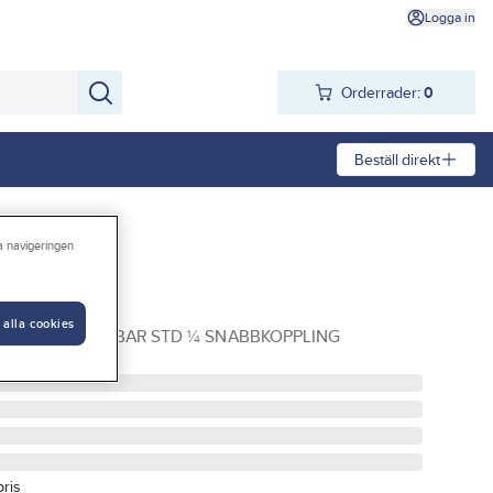
Logga in
Orderrader:
0
Beställ direkt
ra navigeringen
RW
 alla cookies
 TORNADO 6-8 BAR STD ¼ SNABBKOPPLING
pris