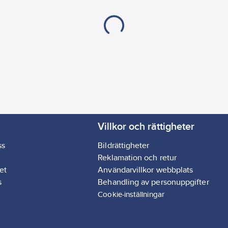
Villkor och rättigheter
ss
Bildrättigheter
Reklamation och retur
et
Användarvillkor webbplats
s
Behandling av personuppgifter
Cookie-inställningar