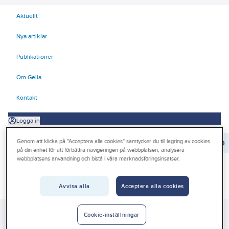
Aktuellt
Nya artiklar
Publikationer
Om Gelia
Kontakt
Logga in
Genom att klicka på "Acceptera alla cookies" samtycker du till lagring av cookies
Orderrader:
0
på din enhet för att förbättra navigeringen på webbplatsen, analysera
webbplatsens användning och bistå i våra marknadsföringsinsatser.
Produkter
Beställ direkt
Avvisa alla
Acceptera alla cookies
Kampanjer
Gelia
Produkter
Gelia Fästmaterial
Tejp & Tätning
Cookie-inställningar
Outlet
Kardborretejp