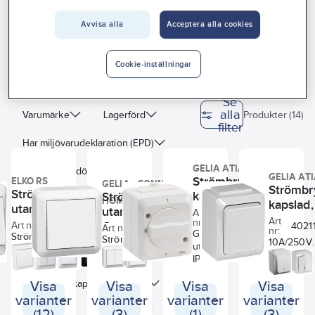
Vårt erbjudande
Avvisa alla
Acceptera alla cookies
Utanpåliggande
Interiör
Handla hos oss
Cookie-inställningar
Guider & inspiration
Se
alla
Vanliga frågor
Varumärke
Lagerförd
Produkter (14)
filter
Har miljövarudeklaration (EPD)
GELIA ATIA
Byggvarubedömningen
GELIA AT
Strömbrytare,
ELKO RS
GELIA - CONNECT 2
Strömbr
Strömbrytare,
kapslad
Strömbrytare,
Sunda hus
Serie
Färg
HOME
kapslad,
utanpåliggande, Elko RS
vridmodell,
utanpåliggande,
Art
4018004102
Art
nr:
Atia
Connect 2 Home,
Art nr:
4045271203
4021
Färg
Manövreringsmetod
Art nr:
4000040262
nr:
Godkänd för
Strömbrytare för
Gelia
Strömbrytaren
10A/250V
utomhusbruk.
utanpåliggande montage. RS-
levereras inklusive
utanpålig
+
6
Monteringsmetod
IP54.
serien består av produkter i
impulsfjäder. När
Godkänd f
beprövad och omtyckt design.
strömbrytaren ska
utomhusbr
Lämplig för kapslingsklass (IP)
Visa
Visa
Visa
Visa
Redan när RS-serien
användas tillsammans
IP54.
varianter
varianter
varianter
varianter
introducerades för över 30 år
med en
Brytartyp
Märkström
(12)
(3)
(1)
(3)
sedan inspirerade
dosdimmer/dimmerpuck