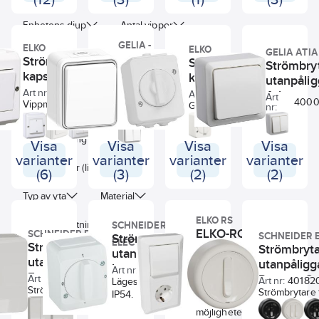
Skandinavisk design
behöver impulsfjädern
utförandet av produkternas
Enhetens djup
Antal vippor
monteras för att få en
form och funktion.
återfjädrande funktion
GELIA -
ELKO
Användbarhet och enkelhet i
ELKO
på vippan. Endast en
GELIA ATIA
Enhetens bredd
Strömbrytare,
Strömbrytare,
Strömbrytare,
kombination med ett tilltalande
CONNECT 2
Strömbryt
vippa kan användas
kapslad,
kapslad,
yttre står fortsättningsvis i
kapslad
med impulsfjäder på
utanpåli
HOME
Enhetens höjd
Connect 2
fokus. RS-serien i klassisk fjällvit
utanpåliggande,
brytare med fler vippor.
Art
vridmodell,
Art nr:
4045271073
Atia
Art nr:
4044261903
4000040362
Art
nr:
är ett frekvent inslag i
Home, Gelia
4000
Connect 2 Home är
Elko
Vippmodell. 16 A/250 V
utanpåliggande,
Godkänd för
nr:
Typ av fastsättning
Strömbrytare
elinstllationer. För att
produkter med
för utanpåliggande
utomhusbruk, IP54.
Elko
som är godkänd
tillmötesgå rådande trender
skandinavisk design och
montage. Godkänd för
för utomhusbruk.
och färgstandard har RS-serien
Med belysning
ett modernt uttryck. I
utomhusbruk, IP55.
Visa
Visa
Visa
Visa
Connect 2 Home
utökats med två efterfrågade
serien som Gelia har
Lysrörslast 10 A.
varianter
varianter
varianter
varianter
är produkter med
kulörer, renvit (RAL 9003) och
tagit fram finns
RAL-nummer (liknande)
(6)
(3)
(2)
(2)
skandinavisk
svart (RAL 9005). Renvit och
strömbrytare, vägguttag
design och ett
svart skapar därmed ännu
och artiklar för
Typ av yta
Material
modernt uttryck. I
större valmöjlighet i små som
ljusstyrning.
serien som Gelia
stora projekt.
Användarvänliga
ELKO RS
Typ av anslutning
SCHNEIDER
har tagit fram
produkter som är enkla
ELKO-ROT,
SCHNEIDER ELECTRIC
SCHNEIDER 
Strömbrytare,
finns
RAL 9003 motsvarar den
ELECTRIC
att installera. 5 års
Strömbrytare,
strömbrytare,
Strömbryta
utanpåliggande,
strömbrytare,
numera vanligaste vita färgen
garanti.
utanpåliggande,
1-pol/trapp
utanpåligg
Art
vägguttag och
kapslad, Aqua
hos moderna undertaksplattor,
Art nr:
4018214443
4044262253
nr:
Exxact, Schneider
och 1-vägs
Renova, S
artiklar för
Art nr:
4018203893
väggmoduler och väggfärg.
Art nr:
40182
Stark,
Lägesindikering 1-0.
ELKO-ROT ger
Electric
Strömbrytare i modernt
ljusstyrning.
jordat uttag,
Electric
Strömbrytare 
Även standard på lister, dörrar,
IP54.
vridmodell,
många
utförande utan synlig
Användarvänliga
utanpåliggan
fönsterkarmar samt på
Elko
Schneider
möjligheter, från
ram. Passar både i nya
produkter som är
montage, me
lackerade ventilations- och