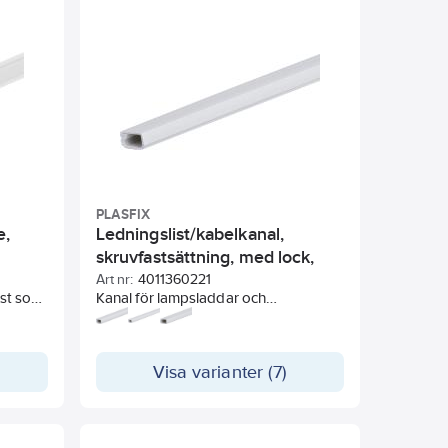
PLASFIX
e,
Ledningslist/kabelkanal,
skruvfastsättning, med lock,
Plasfix
Art nr:
4011360221
ist som
Kanal för lampsladdar och
skarvsladdar. Håller sladdarna i
de. Den
snygga och raka linjer på vägg och i
låter
tak.
Visa varianter (7)
tor som
, så
eller i
 skåp