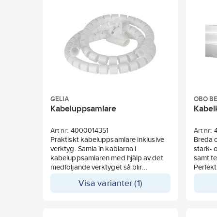
GELIA
OBO B
Kabeluppsamlare
Kabel
Art nr:
4000014351
Art nr:
Praktiskt kabeluppsamlare inklusive
Breda o
verktyg. Samla in kablarna i
stark- 
kabeluppsamlaren med hjälp av det
samt te
medföljande verktyget så blir
Perfekt 
snyggare bakom datorn, TVn eller
värmep
Visa varianter (1)
stereon.
monteri
längder
ändstyc
för ut