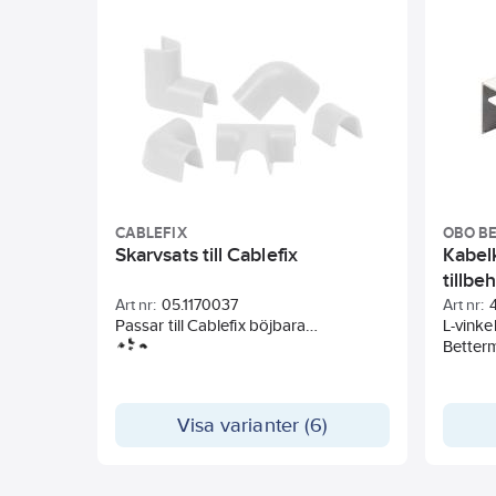
CABLEFIX
OBO B
Skarvsats till Cablefix
Kabel
tillbe
Art nr:
05.1170037
Art nr:
Passar till Cablefix böjbara
L-vinke
ledningslist. Förpackningen innehåller
Better
bitar enligt skiss.
Visa varianter (6)