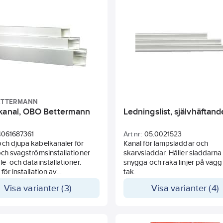
eller fasta möbler. Repar inte y
ETTERMANN
kanal, OBO Bettermann
Ledningslist, självhäftand
4061687361
Art nr:
05.0021523
ch djupa kabelkanaler för
Kanal för lampsladdar och
och svagströmsinstallationer
skarvsladdar. Håller sladdarna 
le- och datainstallationer.
snygga och raka linjer på vägg 
för installation av
tak.
umpar. Bottenhål för snabb
Visa varianter (3)
Visa varianter (4)
ng. Färg: Vit Ral 9010. 2 m
 med lock. L-vinkel och
ke finns som tillbehör. Även
omhusbruk.