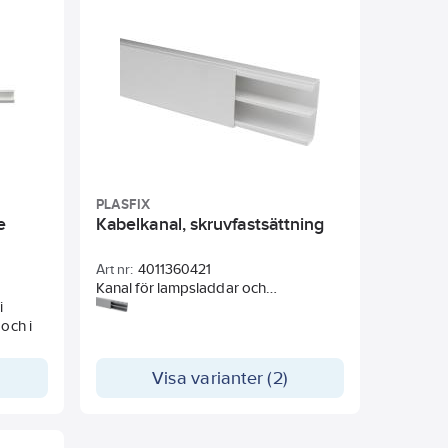
tan.
PLASFIX
e
Kabelkanal, skruvfastsättning
Art nr:
4011360421
Kanal för lampsladdar och
i
skarvsladdar. Håller sladdarna i
och i
snygga och raka linjer på vägg och i
tak.
Visa varianter (2)