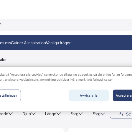
os oss
Guider & inspiration
Vanliga frågor
aler
cka på "Acceptera alla cookies" samtycker du till lagring av cookies på din enhet för att förbätt
en, analysera webbplatsens användning och bistå i våra marknadsföringsinsatser.
Avvisa alla
Acceptera
ställningar
Se 
redd
Djup
Längd
Färg
Färg