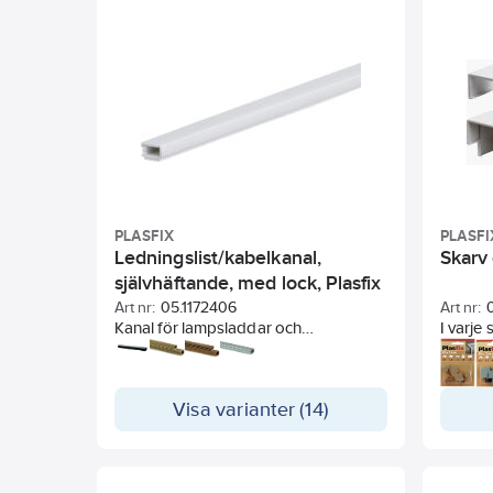
PLASFIX
PLASFI
Ledningslist/kabelkanal,
Skarv 
självhäftande, med lock, Plasfix
Art nr:
05.1172406
Art nr:
Kanal för lampsladdar och
I varje 
skarvsladdar. Håller sladdarna i
skissen
snygga och raka linjer på vägg och i
tak.
Visa varianter (14)