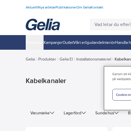
Aktuellt
Nya artiklar
Publikationer
Om Gelia
Kontakt
Produkter
Kampanjer
Outlet
Vårt erbjudande
Interiör
Handla h
Gelia
Produkter
Gelia El
Installationsmateriel
Kabelkan
Genom att kli
Kabelkanaler
på webbplats
Cookie-in
Varumärke
Lagerförd
Sunda hus
B