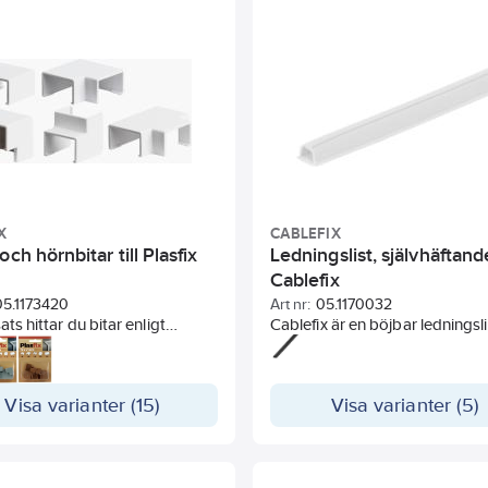
X
CABLEFIX
och hörnbitar till Plasfix
Ledningslist, självhäftand
Cablefix
05.1173420
Art nr:
05.1170032
sats hittar du bitar enligt
Cablefix är en böjbar ledningsl
.
gör att den går att använda på
ojämna ytor, i valv eller liknan
kraftiga självhäftande tejpen til
Visa varianter (15)
Visa varianter (5)
fastsättning av ledningar på y
man inte kan spika eller borra i
som marmor, kakel, glas, metall 
svåråtkomliga utrymmen, t ex i