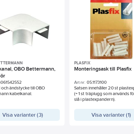
ETTERMANN
PLASFIX
kanal, OBO Bettermann,
Monteringsask till Plasfix
hör
4061542552
Art nr:
05.1173100
l och ändstycke till OBO
Satsen innehåller 20 st plaste
mann kabelkanal.
(+ 1 st träplugg som används fö
slå i plastexpandern).
Visa varianter (3)
Visa varianter (1)