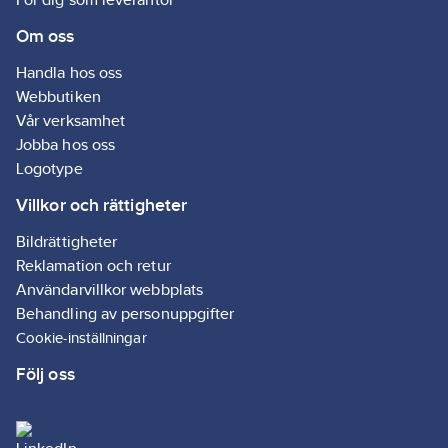
vägg med skruv
Nominell last:
Om oss
(ej inkluderat).
Glödlampor: 3-370 W
230 V halogen lampor: 3-
Handla hos oss
370 W
Lågvoltshalogenlampor
Webbutiken
med elektronisk
Vår verksamhet
transformator: 3-370 VA
Jobba hos oss
LED (med neutralledare):
0–200W (max. 1,3A)
Logotype
LED (utan neutralledare):
3–200W (max. 1,3A)
Villkor och rättigheter
Bildrättigheter
Reklamation och retur
Användarvillkor webbplats
Behandling av personuppgifter
Cookie-inställningar
Följ oss