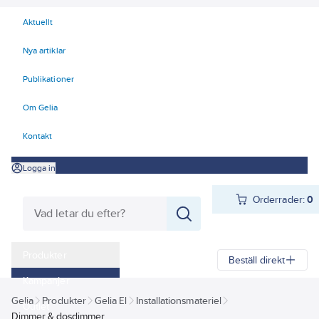
Aktuellt
Nya artiklar
Publikationer
Om Gelia
Kontakt
Logga in
Orderrader:
0
Produkter
Beställ direkt
Kampanjer
Gelia
Produkter
Gelia El
Installationsmateriel
Outlet
Dimmer & dosdimmer