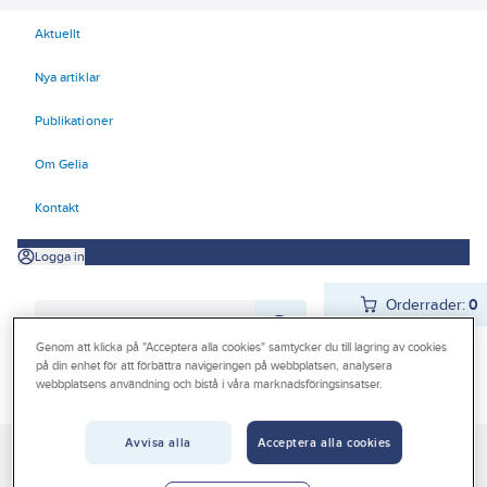
Aktuellt
Nya artiklar
Publikationer
Om Gelia
Kontakt
Logga in
Orderrader:
0
Genom att klicka på "Acceptera alla cookies" samtycker du till lagring av cookies
på din enhet för att förbättra navigeringen på webbplatsen, analysera
webbplatsens användning och bistå i våra marknadsföringsinsatser.
Produkter
Beställ direkt
Kampanjer
Avvisa alla
Acceptera alla cookies
Gelia
Produkter
Gelia El
Förlänga & förgrena
Skarvuttag
Outlet
Skarvuttag utomhus