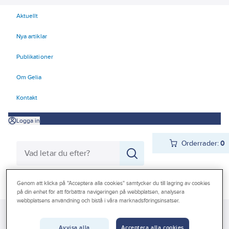
Aktuellt
Nya artiklar
Publikationer
Om Gelia
Kontakt
Logga in
Orderrader:
0
Produkter
Genom att klicka på "Acceptera alla cookies" samtycker du till lagring av cookies
Beställ direkt
på din enhet för att förbättra navigeringen på webbplatsen, analysera
webbplatsens användning och bistå i våra marknadsföringsinsatser.
Kampanjer
Gelia
Produkter
Gelia El
Belysning
Interiörarmaturer
Outlet
Batteridrivet, uppladdningsbart
Avvisa alla
Acceptera alla cookies